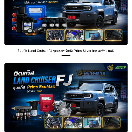
ติดแก๊ส Land Cruiser FJ ชุดอุปกรณ์แก๊ส Prins Silverline หงษ์ทองแก๊ส