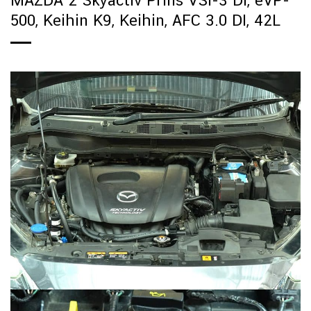
MAZDA 2 Skyactiv Prins VSI-3 DI, eVP-
500, Keihin K9, Keihin, AFC 3.0 DI, 42L