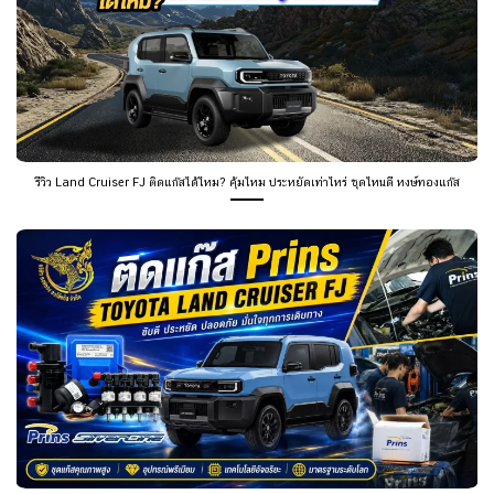
รีวิว Land Cruiser FJ ติดแก๊สได้ไหม? คุ้มไหม ประหยัดเท่าไหร่ ชุดไหนดี หงษ์ทองแก๊ส