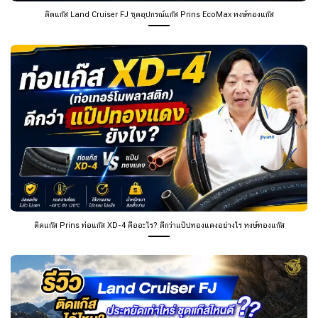
ติดแก๊ส Land Cruiser FJ ชุดอุปกรณ์แก๊ส Prins EcoMax หงษ์ทองแก๊ส
ติดแก๊ส Prins ท่อแก๊ส XD-4 คืออะไร? ดีกว่าแป๊ปทองแดงอย่างไร หงษ์ทองแก๊ส