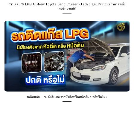
รีวิว ติดแก๊ส LPG All-New Toyota Land Cruiser FJ 2026 ชุดแก๊สแนะนำ ราคาติดตั้ง
หงษ์ทองแก๊ส
รถติดแก๊ส LPG มีเสียงดังจากหัวฉีดหรือหม้อต้ม ปกติหรือไม่?