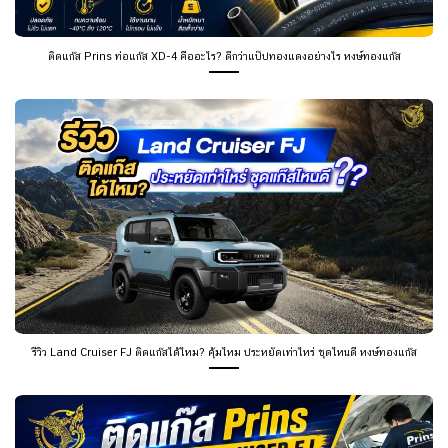
ติดแก๊ส Prins ท่อแก๊ส XD-4 คืออะไร? ดีกว่าแป๊ปทองแดงอย่างไร หงษ์ทองแก๊ส
รีวิว Land Cruiser FJ ติดแก๊สได้ไหม? คุ้มไหม ประหยัดเท่าไหร่ ชุดไหนดี หงษ์ทองแก๊ส