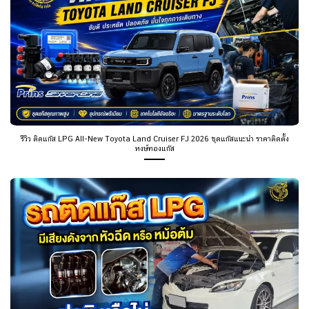
รีวิว ติดแก๊ส LPG All-New Toyota Land Cruiser FJ 2026 ชุดแก๊สแนะนำ ราคาติดตั้ง
หงษ์ทองแก๊ส