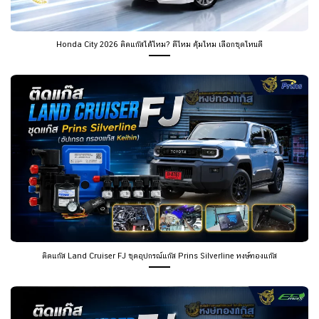
Honda City 2026 ติดแก๊สได้ไหม? ดีไหม คุ้มไหม เลือกชุดไหนดี
ติดแก๊ส Land Cruiser FJ ชุดอุปกรณ์แก๊ส Prins Silverline หงษ์ทองแก๊ส