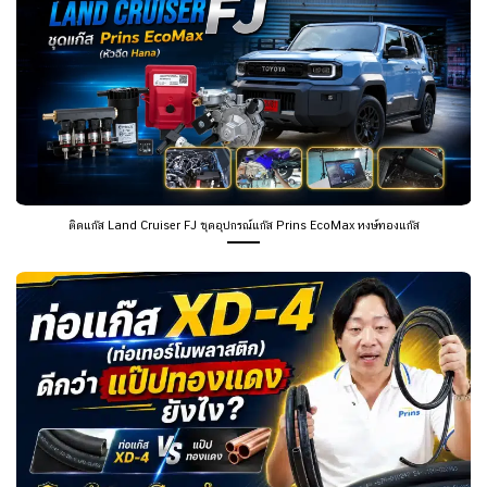
ติดแก๊ส Land Cruiser FJ ชุดอุปกรณ์แก๊ส Prins EcoMax หงษ์ทองแก๊ส