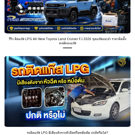
รีวิว ติดแก๊ส LPG All-New Toyota Land Cruiser FJ 2026 ชุดแก๊สแนะนำ ราคาติดตั้ง
หงษ์ทองแก๊ส
รถติดแก๊ส LPG มีเสียงดังจากหัวฉีดหรือหม้อต้ม ปกติหรือไม่?