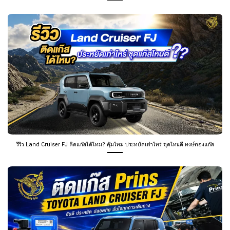
รีวิว Land Cruiser FJ ติดแก๊สได้ไหม? คุ้มไหม ประหยัดเท่าไหร่ ชุดไหนดี หงษ์ทองแก๊ส