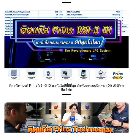
ติดแก๊สรถยนต์ Prins VSI-3 ID เทคโนโลยีที่ดีที่สุด สำหรับรถระบบฉีดตรง (DI) ปฏิวัติทุก
ขีดจำกัด