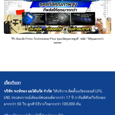
รีวิว ติดแก๊ส Prins Technomax Plus ชุดแก๊สคุณภาพสูงที่ “พลัส” ให้คุณมากกว่า
เกี่ยวกับเรา
บริษัท หงษ์ทอง ออโต้แก๊ส จำกัด
ให้บริการ ติดตั้งแก๊สรถยนต์ LPG,
LNG ประสบการณ์
ติดแก๊ส
รถยนต์มากกว่า 17 ปี การันตีด้วยใบรับรอง
มากกว่า 50 ใบ ลูกค้าไว้วางใจมากกว่า 100,000 คัน.
"ติดแก๊สรถยนต์ ติดแก๊สที่ "หงษ์ทองแก๊ส"
อุปกรณ์แก๊ส
บริการของเรา