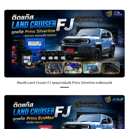
ติดแก๊ส Land Cruiser FJ ชุดอุปกรณ์แก๊ส Prins Silverline หงษ์ทองแก๊ส