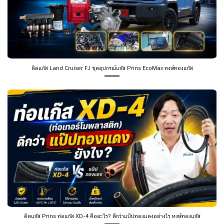
ติดแก๊ส Land Cruiser FJ ชุดอุปกรณ์แก๊ส Prins EcoMax หงษ์ทองแก๊ส
ติดแก๊ส Prins ท่อแก๊ส XD-4 คืออะไร? ดีกว่าแป๊ปทองแดงอย่างไร หงษ์ทองแก๊ส