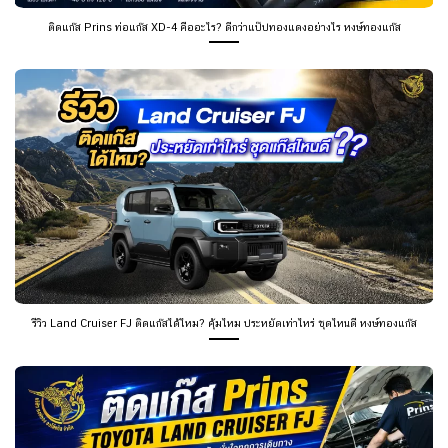
ติดแก๊ส Prins ท่อแก๊ส XD-4 คืออะไร? ดีกว่าแป๊ปทองแดงอย่างไร หงษ์ทองแก๊ส
รีวิว Land Cruiser FJ ติดแก๊สได้ไหม? คุ้มไหม ประหยัดเท่าไหร่ ชุดไหนดี หงษ์ทองแก๊ส