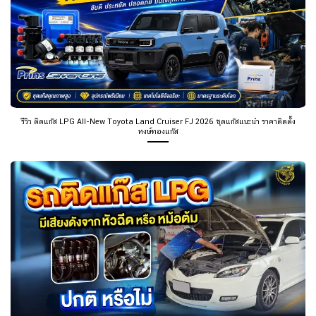
รีวิว ติดแก๊ส LPG All-New Toyota Land Cruiser FJ 2026 ชุดแก๊สแนะนำ ราคาติดตั้ง
หงษ์ทองแก๊ส