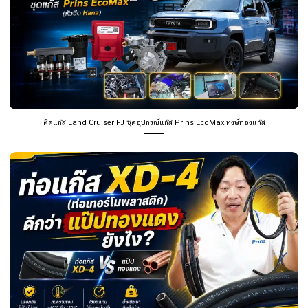
ติดแก๊ส Land Cruiser FJ ชุดอุปกรณ์แก๊ส Prins EcoMax หงษ์ทองแก๊ส