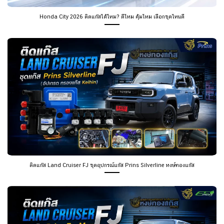
Honda City 2026 ติดแก๊สได้ไหม? ดีไหม คุ้มไหม เลือกชุดไหนดี
ติดแก๊ส Land Cruiser FJ ชุดอุปกรณ์แก๊ส Prins Silverline หงษ์ทองแก๊ส