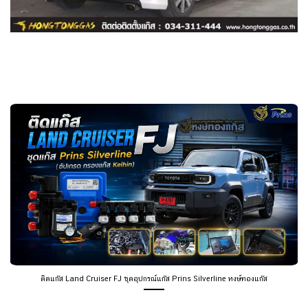
ติดแก๊ส Land Cruiser FJ ชุดอุปกรณ์แก๊ส Prins Silverline หงษ์ทองแก๊ส