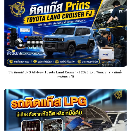
รีวิว ติดแก๊ส LPG All-New Toyota Land Cruiser FJ 2026 ชุดแก๊สแนะนำ ราคาติดตั้ง
หงษ์ทองแก๊ส