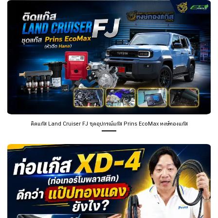
ติดแก๊ส Land Cruiser FJ ชุดอุปกรณ์แก๊ส Prins EcoMax หงษ์ทองแก๊ส