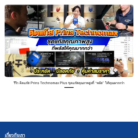
รีวิว ติดแก๊ส Prins Technomax Plus ชุดแก๊สคุณภาพสูงที่ “พลัส” ให้คุณมากกว่า
เกี่ยวกับเรา