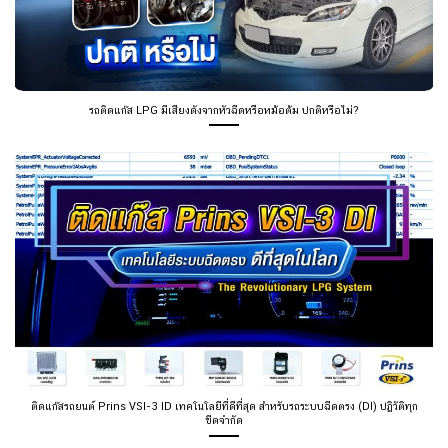
รถติดแก๊ส LPG มีเสียงดังจากหัวฉีดหรือหม้อต้ม ปกติหรือไม่?
ติดแก๊สรถยนต์ Prins VSI-3 ID เทคโนโลยีที่ดีที่สุด สำหรับรถระบบฉีดตรง (DI) ปฏิวัติทุก
ขีดจำกัด