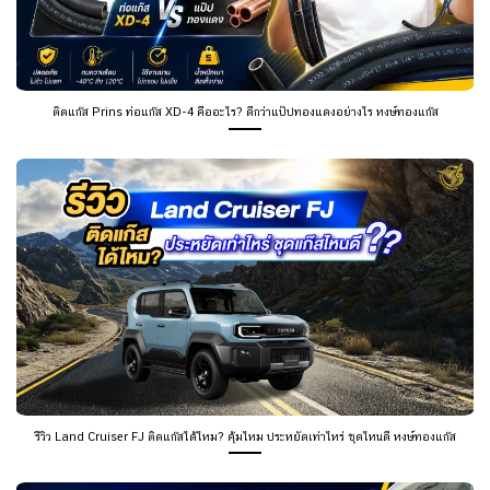
ติดแก๊ส Prins ท่อแก๊ส XD-4 คืออะไร? ดีกว่าแป๊ปทองแดงอย่างไร หงษ์ทองแก๊ส
รีวิว Land Cruiser FJ ติดแก๊สได้ไหม? คุ้มไหม ประหยัดเท่าไหร่ ชุดไหนดี หงษ์ทองแก๊ส