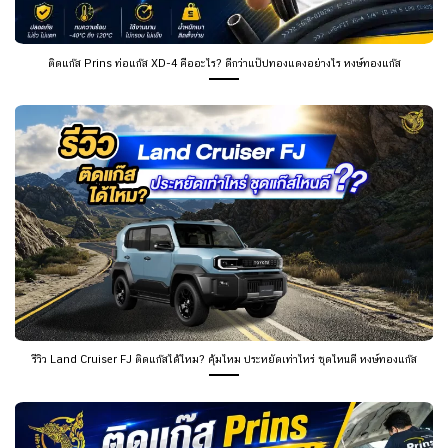
ติดแก๊ส Prins ท่อแก๊ส XD-4 คืออะไร? ดีกว่าแป๊ปทองแดงอย่างไร หงษ์ทองแก๊ส
รีวิว Land Cruiser FJ ติดแก๊สได้ไหม? คุ้มไหม ประหยัดเท่าไหร่ ชุดไหนดี หงษ์ทองแก๊ส