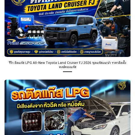
รีวิว ติดแก๊ส LPG All-New Toyota Land Cruiser FJ 2026 ชุดแก๊สแนะนำ ราคาติดตั้ง
หงษ์ทองแก๊ส