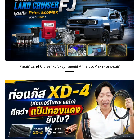
ติดแก๊ส Land Cruiser FJ ชุดอุปกรณ์แก๊ส Prins EcoMax หงษ์ทองแก๊ส