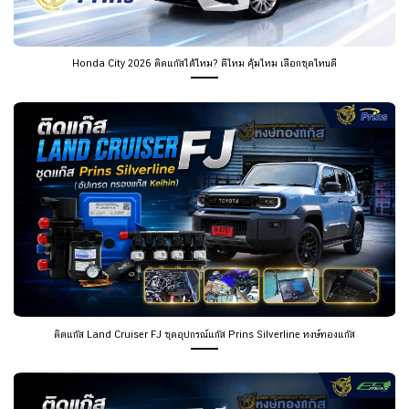
Honda City 2026 ติดแก๊สได้ไหม? ดีไหม คุ้มไหม เลือกชุดไหนดี
ติดแก๊ส Land Cruiser FJ ชุดอุปกรณ์แก๊ส Prins Silverline หงษ์ทองแก๊ส