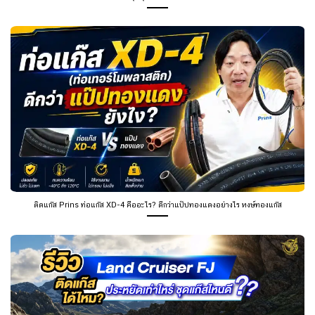
ติดแก๊ส Prins ท่อแก๊ส XD-4 คืออะไร? ดีกว่าแป๊ปทองแดงอย่างไร หงษ์ทองแก๊ส