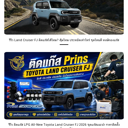
รีวิว Land Cruiser FJ ติดแก๊สได้ไหม? คุ้มไหม ประหยัดเท่าไหร่ ชุดไหนดี หงษ์ทองแก๊ส
รีวิว ติดแก๊ส LPG All-New Toyota Land Cruiser FJ 2026 ชุดแก๊สแนะนำ ราคาติดตั้ง