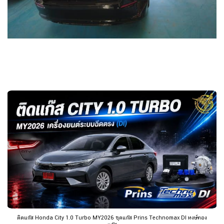
ติดแก๊ส Honda City 1.0 Turbo MY2026 ชุดแก๊ส Prins Technomax DI หงษ์ทอง