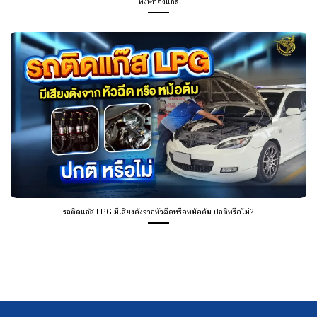
หงษ์ทองแก๊ส
รถติดแก๊ส LPG มีเสียงดังจากหัวฉีดหรือหม้อต้ม ปกติหรือไม่?