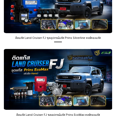
ติดแก๊ส Land Cruiser FJ ชุดอุปกรณ์แก๊ส Prins Silverline หงษ์ทองแก๊ส
ติดแก๊ส Land Cruiser FJ ชุดอุปกรณ์แก๊ส Prins EcoMax หงษ์ทองแก๊ส