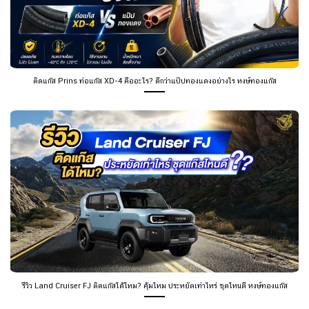
ติดแก๊ส Prins ท่อแก๊ส XD-4 คืออะไร? ดีกว่าแป๊ปทองแดงอย่างไร หงษ์ทองแก๊ส
รีวิว Land Cruiser FJ ติดแก๊สได้ไหม? คุ้มไหม ประหยัดเท่าไหร่ ชุดไหนดี หงษ์ทองแก๊ส