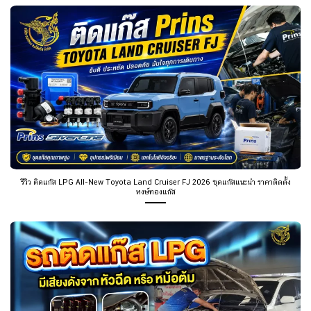
รีวิว ติดแก๊ส LPG All-New Toyota Land Cruiser FJ 2026 ชุดแก๊สแนะนำ ราคาติดตั้ง
หงษ์ทองแก๊ส