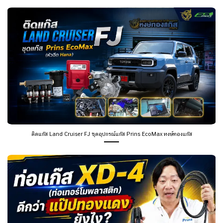
ติดแก๊ส Land Cruiser FJ ชุดอุปกรณ์แก๊ส Prins EcoMax หงษ์ทองแก๊ส