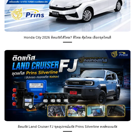
Honda City 2026 ติดแก๊สได้ไหม? ดีไหม คุ้มไหม เลือกชุดไหนดี
ติดแก๊ส Land Cruiser FJ ชุดอุปกรณ์แก๊ส Prins Silverline หงษ์ทองแก๊ส