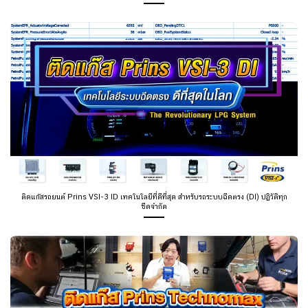
ติดแก๊สรถยนต์ Prins VSI-3 ID เทคโนโลยีที่ดีที่สุด สำหรับรถระบบฉีดตรง (DI) ปฏิวัติทุก
ขีดจำกัด