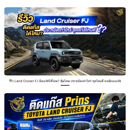
รีวิว Land Cruiser FJ ติดแก๊สได้ไหม? คุ้มไหม ประหยัดเท่าไหร่ ชุดไหนดี หงษ์ทองแก๊ส