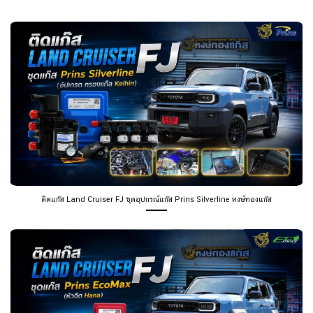
ติดแก๊ส Land Cruiser FJ ชุดอุปกรณ์แก๊ส Prins Silverline หงษ์ทองแก๊ส