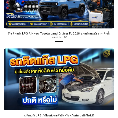
รีวิว ติดแก๊ส LPG All-New Toyota Land Cruiser FJ 2026 ชุดแก๊สแนะนำ ราคาติดตั้ง
หงษ์ทองแก๊ส
รถติดแก๊ส LPG มีเสียงดังจากหัวฉีดหรือหม้อต้ม ปกติหรือไม่?