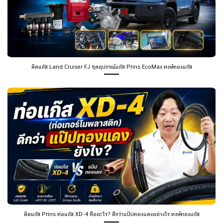
ติดแก๊ส Land Cruiser FJ ชุดอุปกรณ์แก๊ส Prins EcoMax หงษ์ทองแก๊ส
ติดแก๊ส Prins ท่อแก๊ส XD-4 คืออะไร? ดีกว่าแป๊ปทองแดงอย่างไร หงษ์ทองแก๊ส