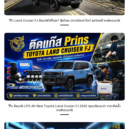
รีวิว Land Cruiser FJ ติดแก๊สได้ไหม? คุ้มไหม ประหยัดเท่าไหร่ ชุดไหนดี หงษ์ทองแก๊ส
รีวิว ติดแก๊ส LPG All-New Toyota Land Cruiser FJ 2026 ชุดแก๊สแนะนำ ราคาติดตั้ง
หงษ์ทองแก๊ส