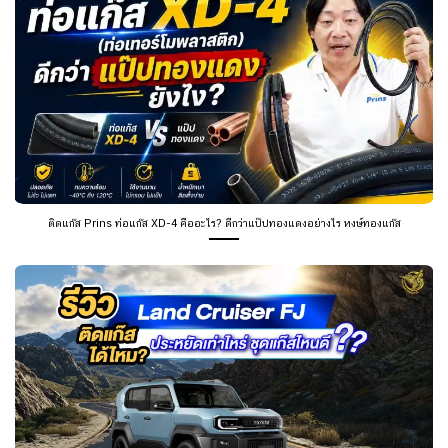
ติดแก๊ส Prins ท่อแก๊ส XD-4 คืออะไร? ดีกว่าแป๊ปทองแดงอย่างไร หงษ์ทองแก๊ส