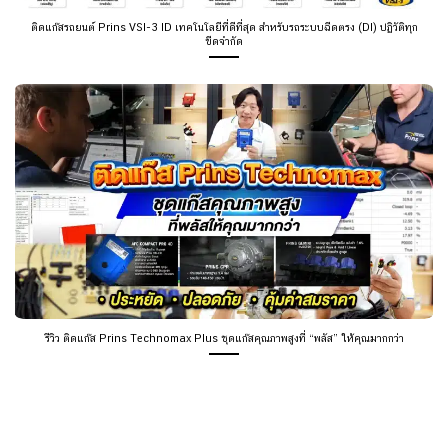
ติดแก๊สรถยนต์ Prins VSI-3 ID เทคโนโลยีที่ดีที่สุด สำหรับรถระบบฉีดตรง (DI) ปฏิวัติทุก
ขีดจำกัด
รีวิว ติดแก๊ส Prins Technomax Plus ชุดแก๊สคุณภาพสูงที่ “พลัส” ให้คุณมากกว่า