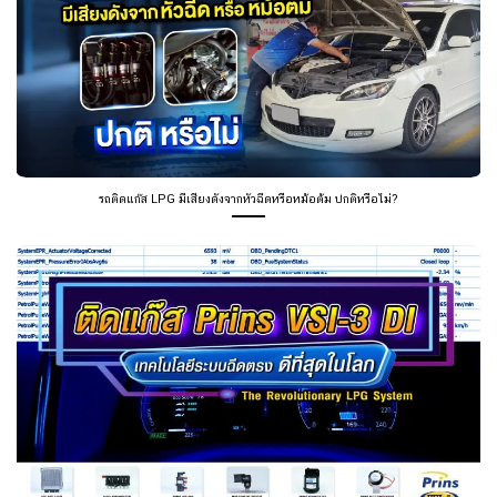
รถติดแก๊ส LPG มีเสียงดังจากหัวฉีดหรือหม้อต้ม ปกติหรือไม่?