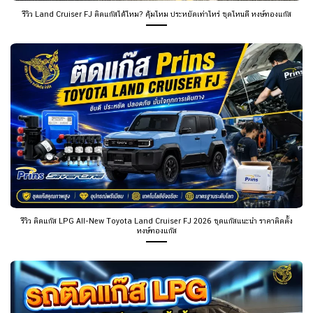
รีวิว Land Cruiser FJ ติดแก๊สได้ไหม? คุ้มไหม ประหยัดเท่าไหร่ ชุดไหนดี หงษ์ทองแก๊ส
รีวิว ติดแก๊ส LPG All-New Toyota Land Cruiser FJ 2026 ชุดแก๊สแนะนำ ราคาติดตั้ง
หงษ์ทองแก๊ส