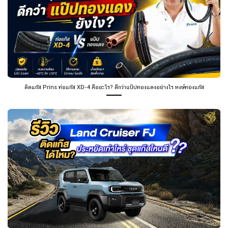
ติดแก๊ส Prins ท่อแก๊ส XD-4 คืออะไร? ดีกว่าแป๊ปทองแดงอย่างไร หงษ์ทองแก๊ส