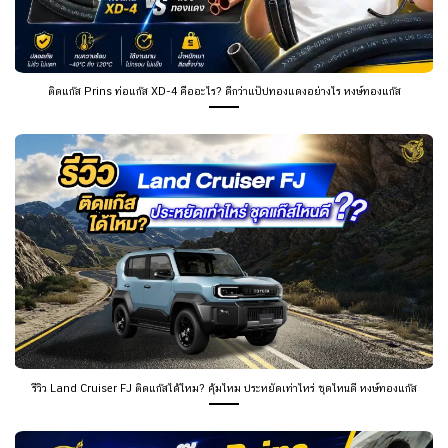
ติดแก๊ส Prins ท่อแก๊ส XD-4 คืออะไร? ดีกว่าแป๊ปทองแดงอย่างไร หงษ์ทองแก๊ส
รีวิว Land Cruiser FJ ติดแก๊สได้ไหม? คุ้มไหม ประหยัดเท่าไหร่ ชุดไหนดี หงษ์ทองแก๊ส