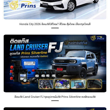
Honda City 2026 ติดแก๊สได้ไหม? ดีไหม คุ้มไหม เลือกชุดไหนดี
ติดแก๊ส Land Cruiser FJ ชุดอุปกรณ์แก๊ส Prins Silverline หงษ์ทองแก๊ส