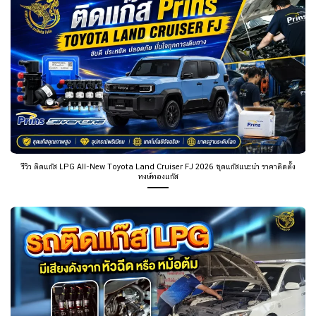
รีวิว ติดแก๊ส LPG All-New Toyota Land Cruiser FJ 2026 ชุดแก๊สแนะนำ ราคาติดตั้ง
หงษ์ทองแก๊ส