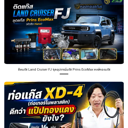
ติดแก๊ส Land Cruiser FJ ชุดอุปกรณ์แก๊ส Prins EcoMax หงษ์ทองแก๊ส