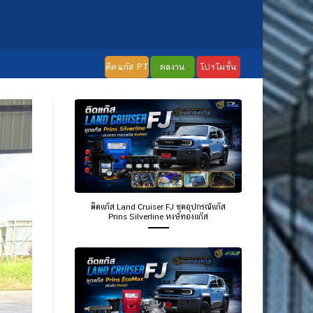
ติดแก๊ส PT
ผลงาน
โปรโมชั่น
ติดแก๊ส Land Cruiser FJ ชุดอุปกรณ์แก๊ส
Prins Silverline หงษ์ทองแก๊ส