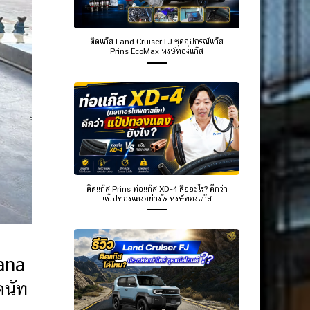
ติดแก๊ส Land Cruiser FJ ชุดอุปกรณ์แก๊ส
Prins EcoMax หงษ์ทองแก๊ส
ติดแก๊ส Prins ท่อแก๊ส XD-4 คืออะไร? ดีกว่า
แป๊ปทองแดงอย่างไร หงษ์ทองแก๊ส
ana
ดนัท