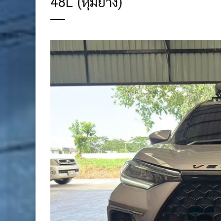
48L (หุ้มยาง)