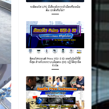
รถติดแก๊ส LPG มีเสียงดังจากหัวฉีดหรือหม้อ
ต้ม ปกติหรือไม่?
ติดแก๊สรถยนต์ Prins VSI-3 ID เทคโนโลยีที่ดี
ที่สุด สำหรับรถระบบฉีดตรง (DI) ปฏิวัติทุกขีด
จำกัด