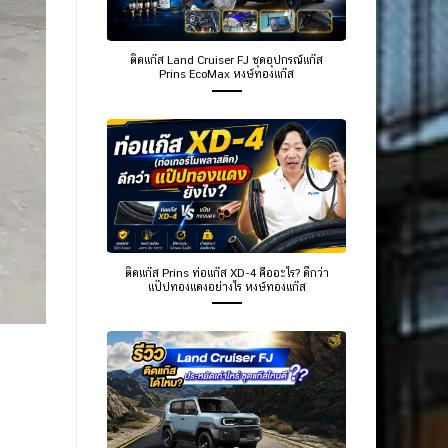
ติดแก๊ส Land Cruiser FJ ชุดอุปกรณ์แก๊ส
Prins EcoMax หงษ์ทองแก๊ส
ติดแก๊ส Prins ท่อแก๊ส XD-4 คืออะไร? ดีกว่า
แป๊ปทองแดงอย่างไร หงษ์ทองแก๊ส