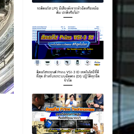
รถติดแก๊ส LPG มีเสียงดังจากหัวฉีดหรือหม้อ
ต้ม ปกติหรือไม่?
ติดแก๊สรถยนต์ Prins VSI-3 ID เทคโนโลยีที่ดี
ที่สุด สำหรับรถระบบฉีดตรง (DI) ปฏิวัติทุกขีด
จำกัด