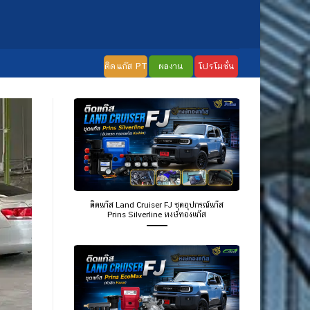
ติดแก๊ส PT
ผลงาน
โปรโมชั่น
ติดแก๊ส Land Cruiser FJ ชุดอุปกรณ์แก๊ส
Prins Silverline หงษ์ทองแก๊ส