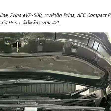
erline, Prins eVP-500, รางหัวฉีด Prins, AFC Compact P
ก๊ส Prins, ถังโดนัทวางบน 42L