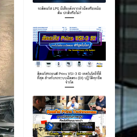
รถติดแก๊ส LPG มีเสียงดังจากหัวฉีดหรือหม้อ
ต้ม ปกติหรือไม่?
ติดแก๊สรถยนต์ Prins VSI-3 ID เทคโนโลยีที่ดี
ที่สุด สำหรับรถระบบฉีดตรง (DI) ปฏิวัติทุกขีด
จำกัด