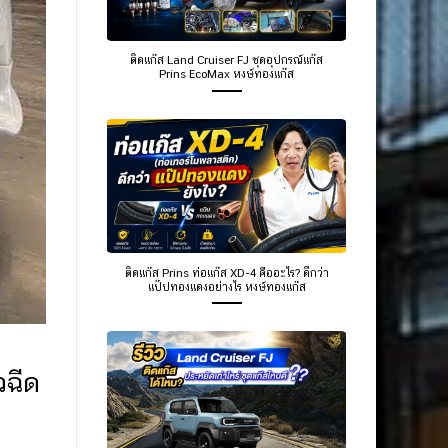
ติดแก๊ส Land Cruiser FJ ชุดอุปกรณ์แก๊ส
Prins EcoMax หงษ์ทองแก๊ส
ติดแก๊ส Prins ท่อแก๊ส XD-4 คืออะไร? ดีกว่า
แป๊ปทองแดงอย่างไร หงษ์ทองแก๊ส
วฉีด