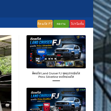
ติดแก๊ส PT
ผลงาน
โปรโมชั่น
ติดแก๊ส Land Cruiser FJ ชุดอุปกรณ์แก๊ส
Prins Silverline หงษ์ทองแก๊ส