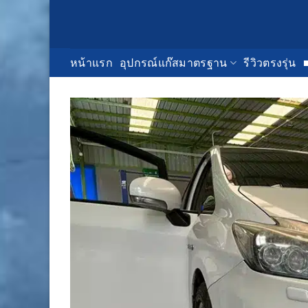
Skip
to
content
หน้าแรก
อุปกรณ์แก๊สมาตรฐาน
รีวิวตรงรุ่น