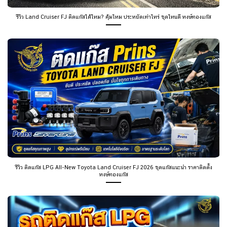
รีวิว Land Cruiser FJ ติดแก๊สได้ไหม? คุ้มไหม ประหยัดเท่าไหร่ ชุดไหนดี หงษ์ทองแก๊ส
รีวิว ติดแก๊ส LPG All-New Toyota Land Cruiser FJ 2026 ชุดแก๊สแนะนำ ราคาติดตั้ง
หงษ์ทองแก๊ส