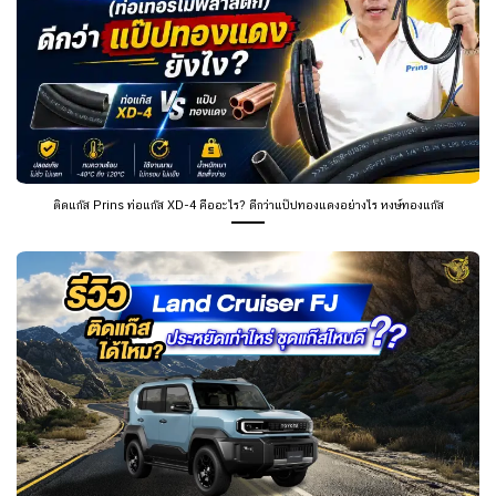
ติดแก๊ส Prins ท่อแก๊ส XD-4 คืออะไร? ดีกว่าแป๊ปทองแดงอย่างไร หงษ์ทองแก๊ส