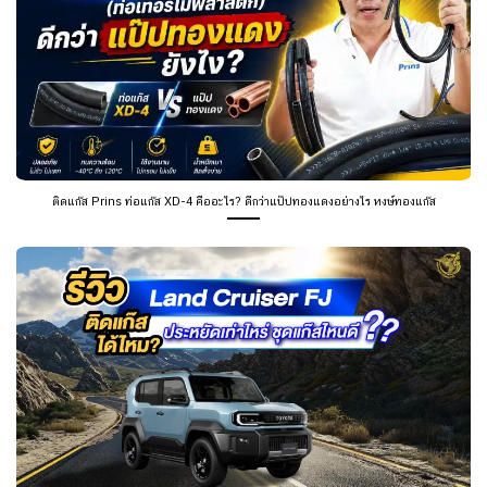
ติดแก๊ส Prins ท่อแก๊ส XD-4 คืออะไร? ดีกว่าแป๊ปทองแดงอย่างไร หงษ์ทองแก๊ส