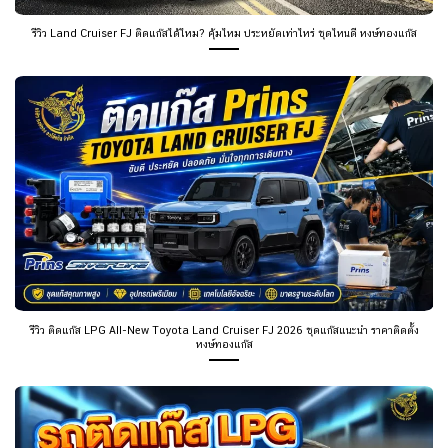
รีวิว Land Cruiser FJ ติดแก๊สได้ไหม? คุ้มไหม ประหยัดเท่าไหร่ ชุดไหนดี หงษ์ทองแก๊ส
รีวิว ติดแก๊ส LPG All-New Toyota Land Cruiser FJ 2026 ชุดแก๊สแนะนำ ราคาติดตั้ง
หงษ์ทองแก๊ส