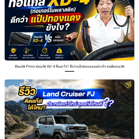
ติดแก๊ส Prins ท่อแก๊ส XD-4 คืออะไร? ดีกว่าแป๊ปทองแดงอย่างไร หงษ์ทองแก๊ส