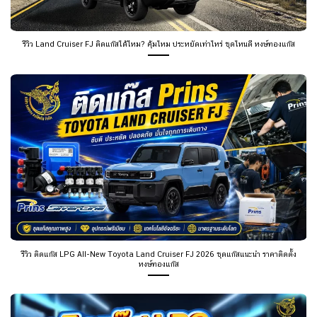
รีวิว Land Cruiser FJ ติดแก๊สได้ไหม? คุ้มไหม ประหยัดเท่าไหร่ ชุดไหนดี หงษ์ทองแก๊ส
รีวิว ติดแก๊ส LPG All-New Toyota Land Cruiser FJ 2026 ชุดแก๊สแนะนำ ราคาติดตั้ง
หงษ์ทองแก๊ส