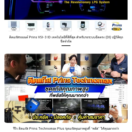
ติดแก๊สรถยนต์ Prins VSI-3 ID เทคโนโลยีที่ดีที่สุด สำหรับรถระบบฉีดตรง (DI) ปฏิวัติทุก
ขีดจำกัด
รีวิว ติดแก๊ส Prins Technomax Plus ชุดแก๊สคุณภาพสูงที่ “พลัส” ให้คุณมากกว่า