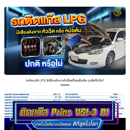
รถติดแก๊ส LPG มีเสียงดังจากหัวฉีดหรือหม้อต้ม ปกติหรือไม่?