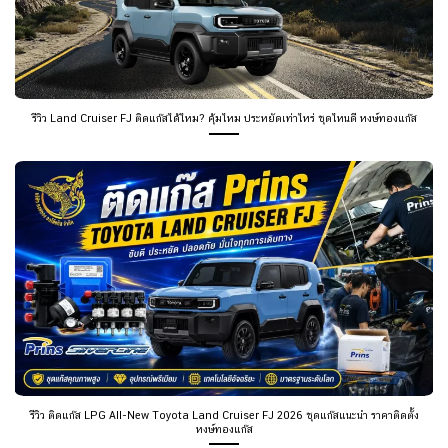
รีวิว Land Cruiser FJ ติดแก๊สได้ไหม? คุ้มไหม ประหยัดเท่าไหร่ ชุดไหนดี หงษ์ทองแก๊ส
รีวิว ติดแก๊ส LPG All-New Toyota Land Cruiser FJ 2026 ชุดแก๊สแนะนำ ราคาติดตั้ง
หงษ์ทองแก๊ส