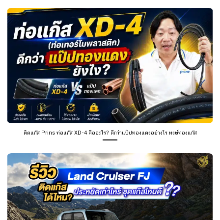
ติดแก๊ส Prins ท่อแก๊ส XD-4 คืออะไร? ดีกว่าแป๊ปทองแดงอย่างไร หงษ์ทองแก๊ส