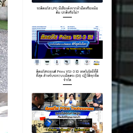
รถติดแก๊ส LPG มีเสียงดังจากหัวฉีดหรือหม้อ
ต้ม ปกติหรือไม่?
ติดแก๊สรถยนต์ Prins VSI-3 ID เทคโนโลยีที่ดี
ที่สุด สำหรับรถระบบฉีดตรง (DI) ปฏิวัติทุกขีด
จำกัด