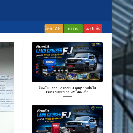
ติดแก๊ส PT
ผลงาน
โปรโมชั่น
ติดแก๊ส Land Cruiser FJ ชุดอุปกรณ์แก๊ส
Prins Silverline หงษ์ทองแก๊ส