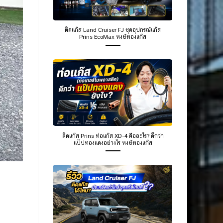
ติดแก๊ส Land Cruiser FJ ชุดอุปกรณ์แก๊ส
Prins EcoMax หงษ์ทองแก๊ส
ติดแก๊ส Prins ท่อแก๊ส XD-4 คืออะไร? ดีกว่า
แป๊ปทองแดงอย่างไร หงษ์ทองแก๊ส