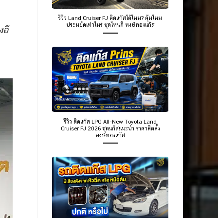
รีวิว Land Cruiser FJ ติดแก๊สได้ไหม? คุ้มไหม
ประหยัดเท่าไหร่ ชุดไหนดี หงษ์ทองแก๊ส
อี
รีวิว ติดแก๊ส LPG All-New Toyota Land
Cruiser FJ 2026 ชุดแก๊สแนะนำ ราคาติดตั้ง
หงษ์ทองแก๊ส