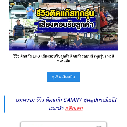
รีวิว ติดแก๊ส LPG เสียงตอบรับลูกค้า ติดแก๊สรถยนต์ (ทุกรุ่น) หงษ์
ทองแก๊ส
ดูเพิ่มเติมคลิก
บทความ รีวิว ติดแก๊ส CAMRY ชุดอุปกรณ์แก๊ส
แนะนำ
คลิกเลย