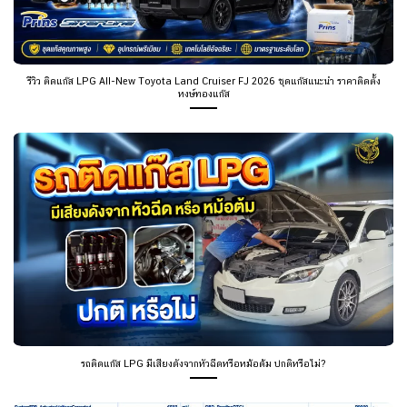
รีวิว ติดแก๊ส LPG All-New Toyota Land Cruiser FJ 2026 ชุดแก๊สแนะนำ ราคาติดตั้ง
หงษ์ทองแก๊ส
รถติดแก๊ส LPG มีเสียงดังจากหัวฉีดหรือหม้อต้ม ปกติหรือไม่?