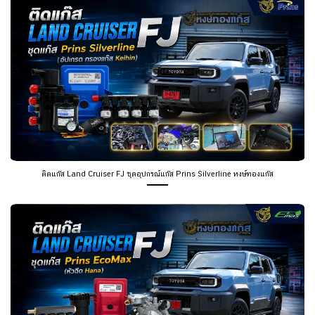
ติดแก๊ส Land Cruiser FJ ชุดอุปกรณ์แก๊ส Prins Silverline หงษ์ทองแก๊ส