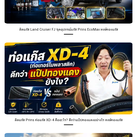
ติดแก๊ส Land Cruiser FJ ชุดอุปกรณ์แก๊ส Prins EcoMax หงษ์ทองแก๊ส
ติดแก๊ส Prins ท่อแก๊ส XD-4 คืออะไร? ดีกว่าแป๊ปทองแดงอย่างไร หงษ์ทองแก๊ส