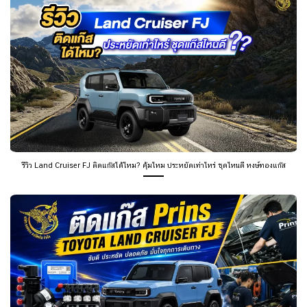
รีวิว Land Cruiser FJ ติดแก๊สได้ไหม? คุ้มไหม ประหยัดเท่าไหร่ ชุดไหนดี หงษ์ทองแก๊ส