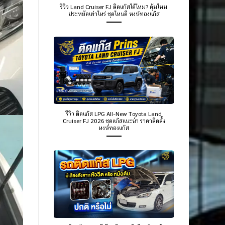
รีวิว Land Cruiser FJ ติดแก๊สได้ไหม? คุ้มไหม
ประหยัดเท่าไหร่ ชุดไหนดี หงษ์ทองแก๊ส
รีวิว ติดแก๊ส LPG All-New Toyota Land
Cruiser FJ 2026 ชุดแก๊สแนะนำ ราคาติดตั้ง
หงษ์ทองแก๊ส