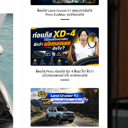
ติดแก๊ส Land Cruiser FJ ชุดอุปกรณ์แก๊ส
Prins EcoMax หงษ์ทองแก๊ส
ติดแก๊ส Prins ท่อแก๊ส XD-4 คืออะไร? ดีกว่า
แป๊ปทองแดงอย่างไร หงษ์ทองแก๊ส