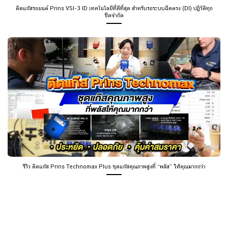
ติดแก๊สรถยนต์ Prins VSI-3 ID เทคโนโลยีที่ดีที่สุด สำหรับรถระบบฉีดตรง (DI) ปฏิวัติทุก
ขีดจำกัด
รีวิว ติดแก๊ส Prins Technomax Plus ชุดแก๊สคุณภาพสูงที่ “พลัส” ให้คุณมากกว่า