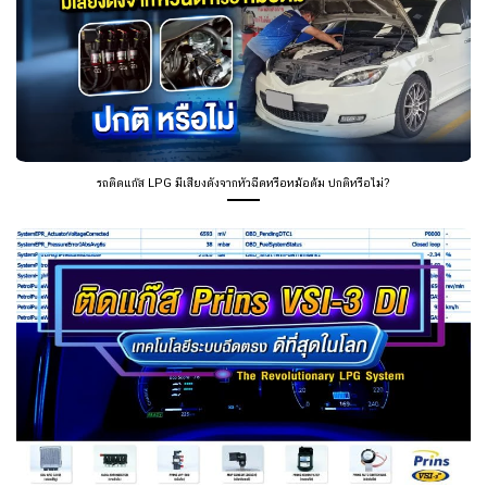
รถติดแก๊ส LPG มีเสียงดังจากหัวฉีดหรือหม้อต้ม ปกติหรือไม่?