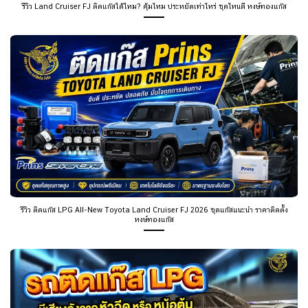
รีวิว Land Cruiser FJ ติดแก๊สได้ไหม? คุ้มไหม ประหยัดเท่าไหร่ ชุดไหนดี หงษ์ทองแก๊ส
รีวิว ติดแก๊ส LPG All-New Toyota Land Cruiser FJ 2026 ชุดแก๊สแนะนำ ราคาติดตั้ง
หงษ์ทองแก๊ส