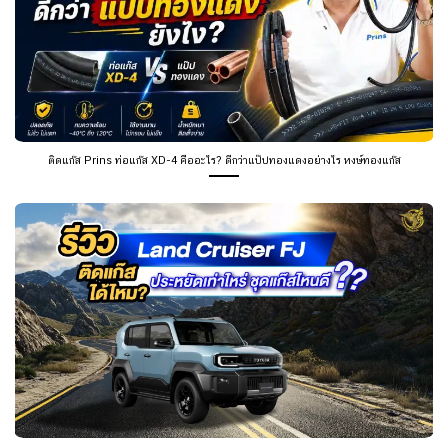
ติดแก๊ส Prins ท่อแก๊ส XD-4 คืออะไร? ดีกว่าแป๊ปทองแดงอย่างไร หงษ์ทองแก๊ส