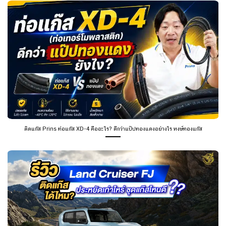
ติดแก๊ส Prins ท่อแก๊ส XD-4 คืออะไร? ดีกว่าแป๊ปทองแดงอย่างไร หงษ์ทองแก๊ส