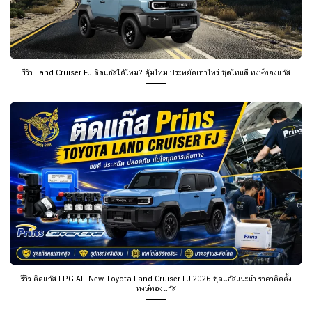
รีวิว Land Cruiser FJ ติดแก๊สได้ไหม? คุ้มไหม ประหยัดเท่าไหร่ ชุดไหนดี หงษ์ทองแก๊ส
รีวิว ติดแก๊ส LPG All-New Toyota Land Cruiser FJ 2026 ชุดแก๊สแนะนำ ราคาติดตั้ง
หงษ์ทองแก๊ส