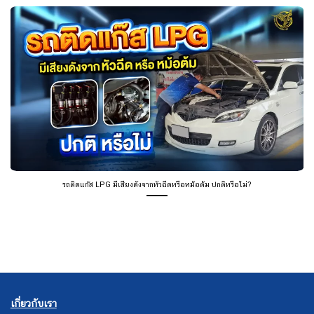
รถติดแก๊ส LPG มีเสียงดังจากหัวฉีดหรือหม้อต้ม ปกติหรือไม่?
เกี่ยวกับเรา