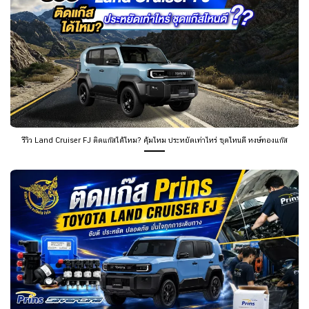
รีวิว Land Cruiser FJ ติดแก๊สได้ไหม? คุ้มไหม ประหยัดเท่าไหร่ ชุดไหนดี หงษ์ทองแก๊ส