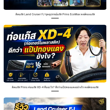
ติดแก๊ส Land Cruiser FJ ชุดอุปกรณ์แก๊ส Prins EcoMax หงษ์ทองแก๊ส
ติดแก๊ส Prins ท่อแก๊ส XD-4 คืออะไร? ดีกว่าแป๊ปทองแดงอย่างไร หงษ์ทองแก๊ส