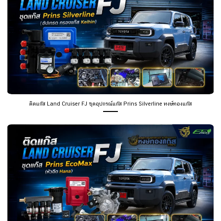
ติดแก๊ส Land Cruiser FJ ชุดอุปกรณ์แก๊ส Prins Silverline หงษ์ทองแก๊ส