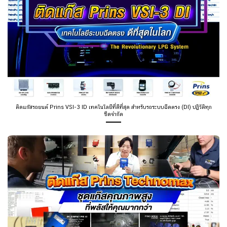
ติดแก๊สรถยนต์ Prins VSI-3 ID เทคโนโลยีที่ดีที่สุด สำหรับรถระบบฉีดตรง (DI) ปฏิวัติทุก
ขีดจำกัด