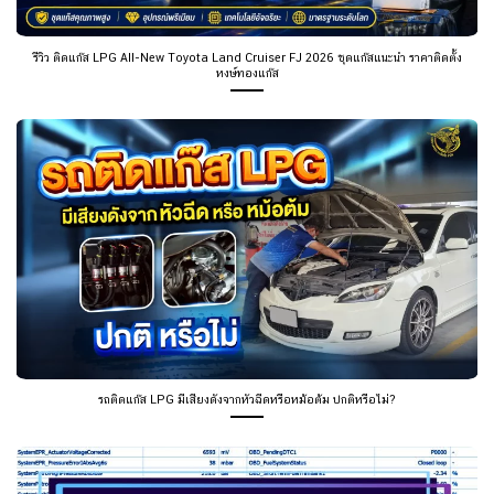
รีวิว ติดแก๊ส LPG All-New Toyota Land Cruiser FJ 2026 ชุดแก๊สแนะนำ ราคาติดตั้ง
หงษ์ทองแก๊ส
รถติดแก๊ส LPG มีเสียงดังจากหัวฉีดหรือหม้อต้ม ปกติหรือไม่?