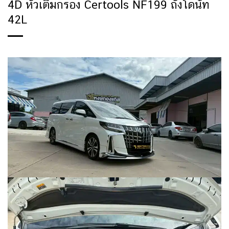
4D หัวเติมกรอง Certools NF199 ถังโดนัท
42L