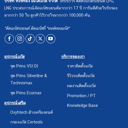
บริษัท หงษ์ทอง ออโต้แก๊ส จำกัด
ให้บริการ ติดตั้งแก๊สรถยนต์ LPG,
LNG ประสบการณ์
ติดแก๊ส
รถยนต์มากกว่า 17 ปี การันตีด้วยใบรับรอง
มากกว่า 50 ใบ ลูกค้าไว้วางใจมากกว่า 100,000 คัน.
"ติดแก๊สรถยนต์ ติดแก๊สที่ "หงษ์ทองแก๊ส"
อุปกรณ์แก๊ส
บริการของเรา
ชุด Prins VSI DI
ราคาติดตั้งแก๊ส
ชุด Prins Silverline &
รีวิวรถติดตั้งแก๊ส
Technomax
ผลงานติดตั้งแก๊ส
ชุด Prins Ecomax
Promotion / PT
อุปกรณ์เสริม
Knowledge Base
Oxyhtech ล้างเครืองยนต์
กรองแก๊ส Certools