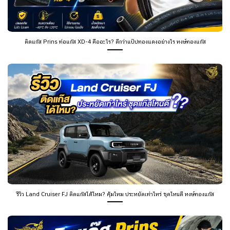
ติดแก๊ส Prins ท่อแก๊ส XD-4 คืออะไร? ดีกว่าแป๊ปทองแดงอย่างไร หงษ์ทองแก๊ส
รีวิว Land Cruiser FJ ติดแก๊สได้ไหม? คุ้มไหม ประหยัดเท่าไหร่ ชุดไหนดี หงษ์ทองแก๊ส