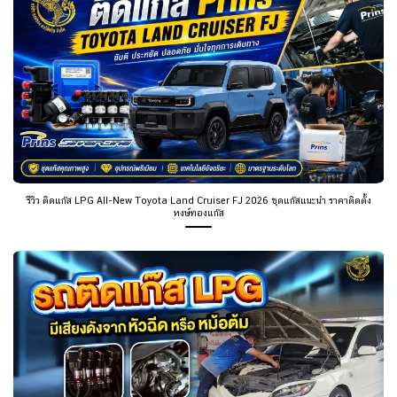
รีวิว ติดแก๊ส LPG All-New Toyota Land Cruiser FJ 2026 ชุดแก๊สแนะนำ ราคาติดตั้ง
หงษ์ทองแก๊ส