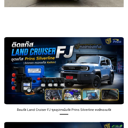
ติดแก๊ส Land Cruiser FJ ชุดอุปกรณ์แก๊ส Prins Silverline หงษ์ทองแก๊ส