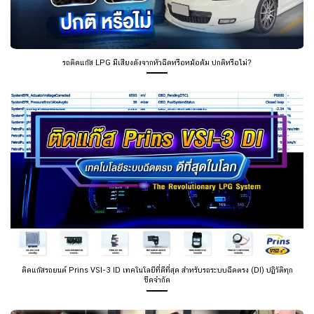
รถติดแก๊ส LPG มีเสียงดังจากหัวฉีดหรือหม้อต้ม ปกติหรือไม่?
ติดแก๊สรถยนต์ Prins VSI-3 ID เทคโนโลยีที่ดีที่สุด สำหรับรถระบบฉีดตรง (DI) ปฏิวัติทุก
ขีดจำกัด