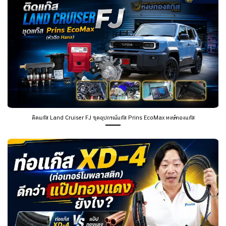
ติดแก๊ส Land Cruiser FJ ชุดอุปกรณ์แก๊ส Prins EcoMax หงษ์ทองแก๊ส