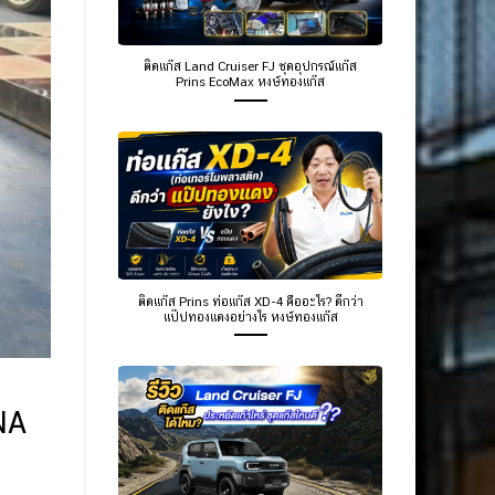
ติดแก๊ส Land Cruiser FJ ชุดอุปกรณ์แก๊ส
Prins EcoMax หงษ์ทองแก๊ส
ติดแก๊ส Prins ท่อแก๊ส XD-4 คืออะไร? ดีกว่า
แป๊ปทองแดงอย่างไร หงษ์ทองแก๊ส
NA