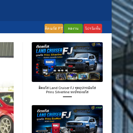
ติดแก๊ส PT
ผลงาน
โปรโมชั่น
ติดแก๊ส Land Cruiser FJ ชุดอุปกรณ์แก๊ส
Prins Silverline หงษ์ทองแก๊ส