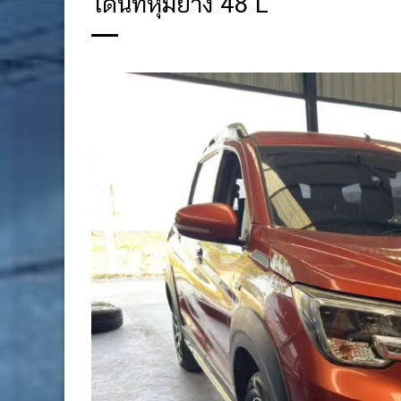
โดนัทหุ้มยาง 48 L