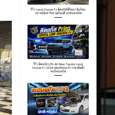
รีวิว Land Cruiser FJ ติดแก๊สได้ไหม? คุ้มไหม
ประหยัดเท่าไหร่ ชุดไหนดี หงษ์ทองแก๊ส
รีวิว ติดแก๊ส LPG All-New Toyota Land
Cruiser FJ 2026 ชุดแก๊สแนะนำ ราคาติดตั้ง
หงษ์ทองแก๊ส