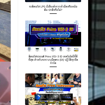
รถติดแก๊ส LPG มีเสียงดังจากหัวฉีดหรือหม้อ
ต้ม ปกติหรือไม่?
ติดแก๊สรถยนต์ Prins VSI-3 ID เทคโนโลยีที่ดี
ที่สุด สำหรับรถระบบฉีดตรง (DI) ปฏิวัติทุกขีด
จำกัด