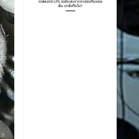
รถติดแก๊ส LPG มีเสียงดังจากหัวฉีดหรือหม้อ
ต้ม ปกติหรือไม่?