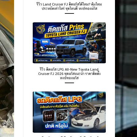
รีวิว Land Cruiser FJ ติดแก๊สได้ไหม? คุ้มไหม
ประหยัดเท่าไหร่ ชุดไหนดี หงษ์ทองแก๊ส
รีวิว ติดแก๊ส LPG All-New Toyota Land
Cruiser FJ 2026 ชุดแก๊สแนะนำ ราคาติดตั้ง
หงษ์ทองแก๊ส