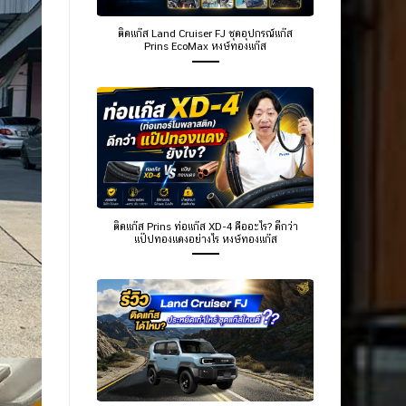
ติดแก๊ส Land Cruiser FJ ชุดอุปกรณ์แก๊ส
Prins EcoMax หงษ์ทองแก๊ส
ติดแก๊ส Prins ท่อแก๊ส XD-4 คืออะไร? ดีกว่า
แป๊ปทองแดงอย่างไร หงษ์ทองแก๊ส