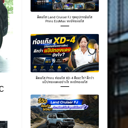
ติดแก๊ส Land Cruiser FJ ชุดอุปกรณ์แก๊ส
Prins EcoMax หงษ์ทองแก๊ส
ติดแก๊ส Prins ท่อแก๊ส XD-4 คืออะไร? ดีกว่า
แป๊ปทองแดงอย่างไร หงษ์ทองแก๊ส
C