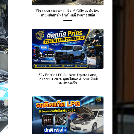
รีวิว Land Cruiser FJ ติดแก๊สได้ไหม? คุ้มไหม
ประหยัดเท่าไหร่ ชุดไหนดี หงษ์ทองแก๊ส
รีวิว ติดแก๊ส LPG All-New Toyota Land
Cruiser FJ 2026 ชุดแก๊สแนะนำ ราคาติดตั้ง
หงษ์ทองแก๊ส