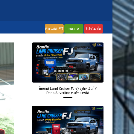
ติดแก๊ส PT
ผลงาน
โปรโมชั่น
ติดแก๊ส Land Cruiser FJ ชุดอุปกรณ์แก๊ส
Prins Silverline หงษ์ทองแก๊ส