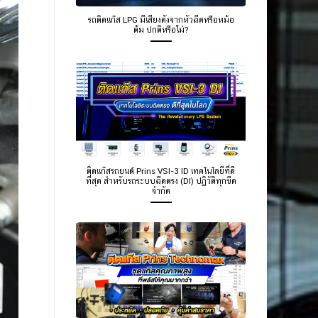
รถติดแก๊ส LPG มีเสียงดังจากหัวฉีดหรือหม้อ
ต้ม ปกติหรือไม่?
ติดแก๊สรถยนต์ Prins VSI-3 ID เทคโนโลยีที่ดี
ที่สุด สำหรับรถระบบฉีดตรง (DI) ปฏิวัติทุกขีด
จำกัด