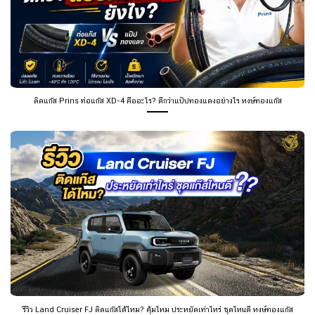
ติดแก๊ส Prins ท่อแก๊ส XD-4 คืออะไร? ดีกว่าแป๊ปทองแดงอย่างไร หงษ์ทองแก๊ส
รีวิว Land Cruiser FJ ติดแก๊สได้ไหม? คุ้มไหม ประหยัดเท่าไหร่ ชุดไหนดี หงษ์ทองแก๊ส