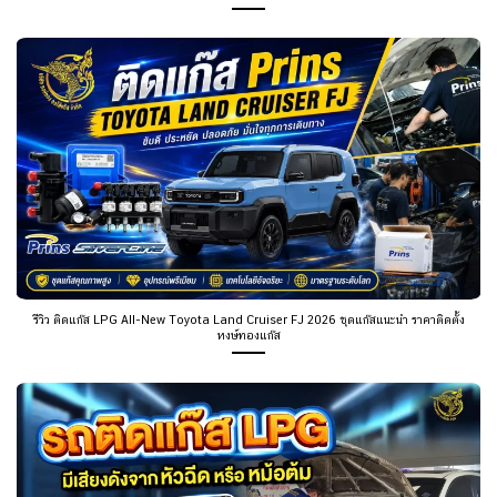
รีวิว ติดแก๊ส LPG All-New Toyota Land Cruiser FJ 2026 ชุดแก๊สแนะนำ ราคาติดตั้ง
หงษ์ทองแก๊ส