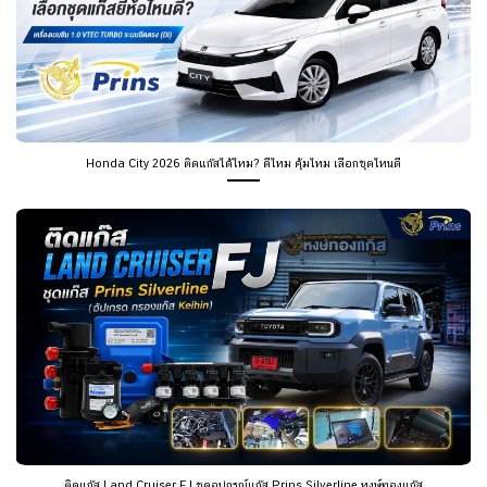
Honda City 2026 ติดแก๊สได้ไหม? ดีไหม คุ้มไหม เลือกชุดไหนดี
ติดแก๊ส Land Cruiser FJ ชุดอุปกรณ์แก๊ส Prins Silverline หงษ์ทองแก๊ส