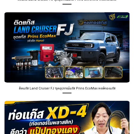
ติดแก๊ส Land Cruiser FJ ชุดอุปกรณ์แก๊ส Prins EcoMax หงษ์ทองแก๊ส