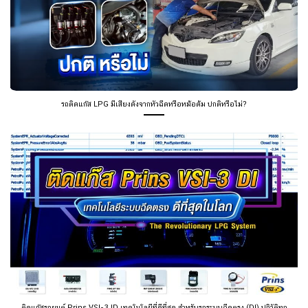
รถติดแก๊ส LPG มีเสียงดังจากหัวฉีดหรือหม้อต้ม ปกติหรือไม่?
ติดแก๊สรถยนต์ Prins VSI-3 ID เทคโนโลยีที่ดีที่สุด สำหรับรถระบบฉีดตรง (DI) ปฏิวัติทุก