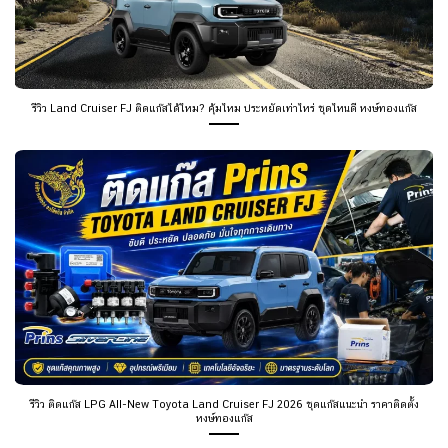
รีวิว Land Cruiser FJ ติดแก๊สได้ไหม? คุ้มไหม ประหยัดเท่าไหร่ ชุดไหนดี หงษ์ทองแก๊ส
รีวิว ติดแก๊ส LPG All-New Toyota Land Cruiser FJ 2026 ชุดแก๊สแนะนำ ราคาติดตั้ง
หงษ์ทองแก๊ส