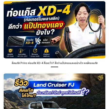
ติดแก๊ส Prins ท่อแก๊ส XD-4 คืออะไร? ดีกว่าแป๊ปทองแดงอย่างไร หงษ์ทองแก๊ส