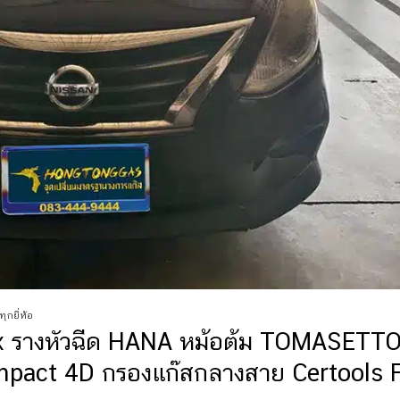
ทุกยี่ห้อ
x รางหัวฉีด HANA หม้อต้ม TOMASETT
pact 4D กรองแก๊สกลางสาย Certools 