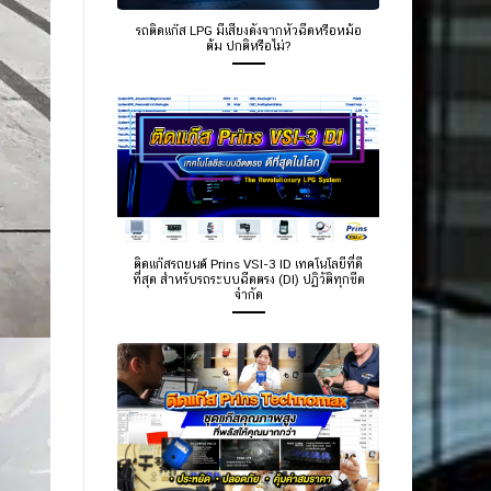
รถติดแก๊ส LPG มีเสียงดังจากหัวฉีดหรือหม้อ
ต้ม ปกติหรือไม่?
ติดแก๊สรถยนต์ Prins VSI-3 ID เทคโนโลยีที่ดี
ที่สุด สำหรับรถระบบฉีดตรง (DI) ปฏิวัติทุกขีด
จำกัด