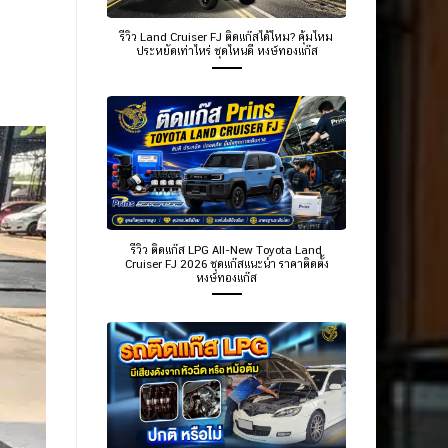
รีวิว Land Cruiser FJ ติดแก๊สได้ไหม? คุ้มไหม
ประหยัดเท่าไหร่ ชุดไหนดี หงษ์ทองแก๊ส
รีวิว ติดแก๊ส LPG All-New Toyota Land
Cruiser FJ 2026 ชุดแก๊สแนะนำ ราคาติดตั้ง
หงษ์ทองแก๊ส