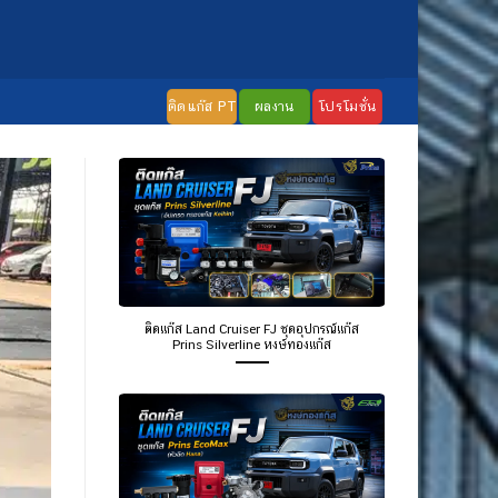
ติดแก๊ส PT
ผลงาน
โปรโมชั่น
ติดแก๊ส Land Cruiser FJ ชุดอุปกรณ์แก๊ส
Prins Silverline หงษ์ทองแก๊ส