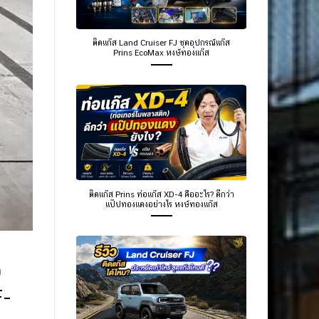
ติดแก๊ส Land Cruiser FJ ชุดอุปกรณ์แก๊ส
Prins EcoMax หงษ์ทองแก๊ส
ติดแก๊ส Prins ท่อแก๊ส XD-4 คืออะไร? ดีกว่า
แป๊ปทองแดงอย่างไร หงษ์ทองแก๊ส
O
F-