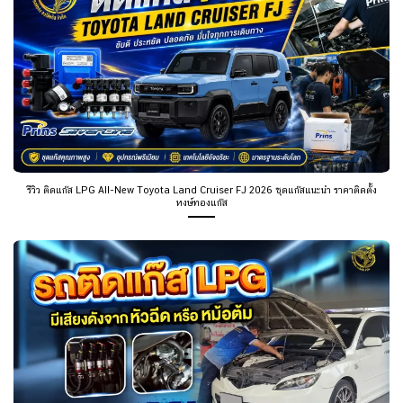
รีวิว ติดแก๊ส LPG All-New Toyota Land Cruiser FJ 2026 ชุดแก๊สแนะนำ ราคาติดตั้ง
หงษ์ทองแก๊ส