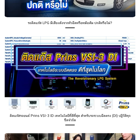
รถติดแก๊ส LPG มีเสียงดังจากหัวฉีดหรือหม้อต้ม ปกติหรือไม่?
ติดแก๊สรถยนต์ Prins VSI-3 ID เทคโนโลยีที่ดีที่สุด สำหรับรถระบบฉีดตรง (DI) ปฏิวัติทุก
ขีดจำกัด