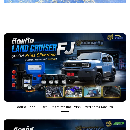
ติดแก๊ส Land Cruiser FJ ชุดอุปกรณ์แก๊ส Prins Silverline หงษ์ทองแก๊ส