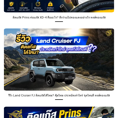
ติดแก๊ส Prins ท่อแก๊ส XD-4 คืออะไร? ดีกว่าแป๊ปทองแดงอย่างไร หงษ์ทองแก๊ส
รีวิว Land Cruiser FJ ติดแก๊สได้ไหม? คุ้มไหม ประหยัดเท่าไหร่ ชุดไหนดี หงษ์ทองแก๊ส