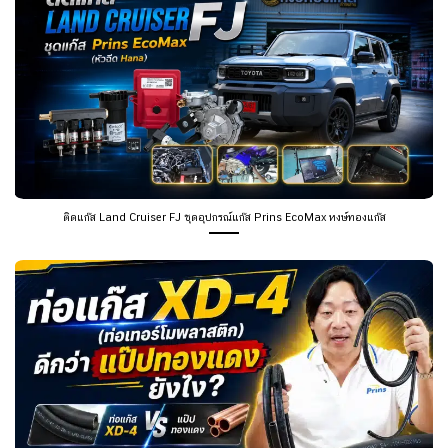
ติดแก๊ส Land Cruiser FJ ชุดอุปกรณ์แก๊ส Prins EcoMax หงษ์ทองแก๊ส