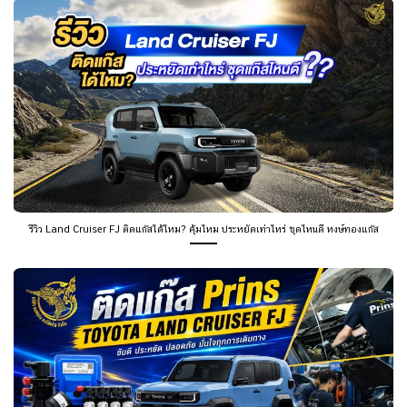
รีวิว Land Cruiser FJ ติดแก๊สได้ไหม? คุ้มไหม ประหยัดเท่าไหร่ ชุดไหนดี หงษ์ทองแก๊ส