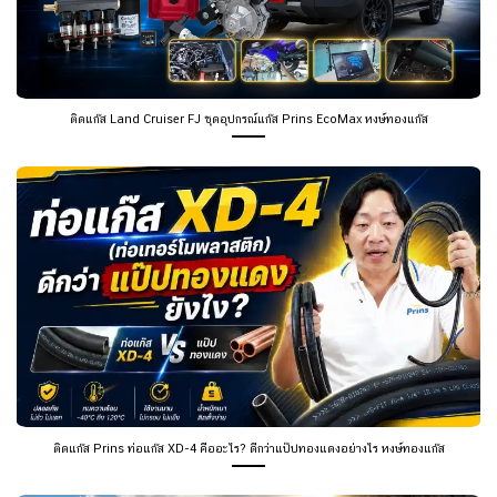
ติดแก๊ส Land Cruiser FJ ชุดอุปกรณ์แก๊ส Prins EcoMax หงษ์ทองแก๊ส
ติดแก๊ส Prins ท่อแก๊ส XD-4 คืออะไร? ดีกว่าแป๊ปทองแดงอย่างไร หงษ์ทองแก๊ส