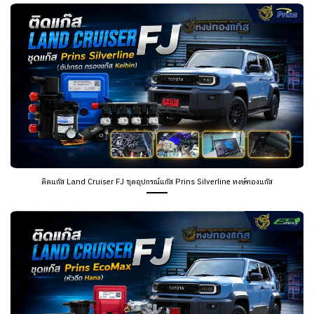
ติดแก๊ส Land Cruiser FJ ชุดอุปกรณ์แก๊ส Prins Silverline หงษ์ทองแก๊ส