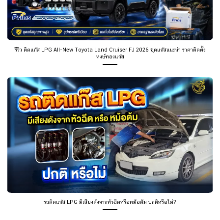
รีวิว ติดแก๊ส LPG All-New Toyota Land Cruiser FJ 2026 ชุดแก๊สแนะนำ ราคาติดตั้ง
หงษ์ทองแก๊ส
รถติดแก๊ส LPG มีเสียงดังจากหัวฉีดหรือหม้อต้ม ปกติหรือไม่?