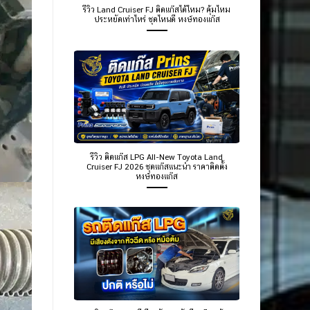
รีวิว Land Cruiser FJ ติดแก๊สได้ไหม? คุ้มไหม
ประหยัดเท่าไหร่ ชุดไหนดี หงษ์ทองแก๊ส
รีวิว ติดแก๊ส LPG All-New Toyota Land
Cruiser FJ 2026 ชุดแก๊สแนะนำ ราคาติดตั้ง
หงษ์ทองแก๊ส