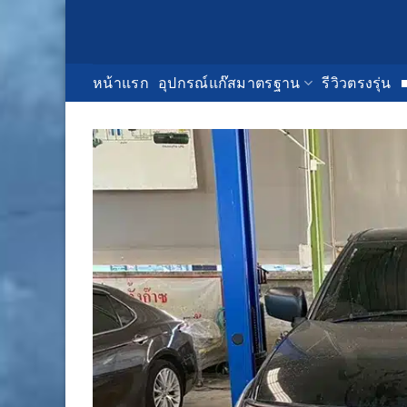
Skip
to
content
หน้าแรก
อุปกรณ์แก๊สมาตรฐาน
รีวิวตรงรุ่น