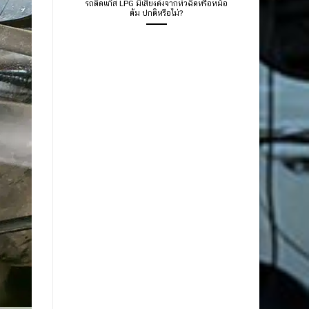
รถติดแก๊ส LPG มีเสียงดังจากหัวฉีดหรือหม้อ
ต้ม ปกติหรือไม่?