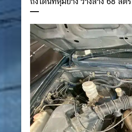
ถังโดนัทหุ้มยาง วางล่าง 68 ลิตร