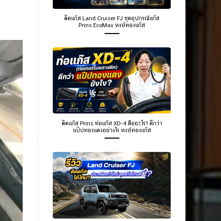
ติดแก๊ส Land Cruiser FJ ชุดอุปกรณ์แก๊ส
Prins EcoMax หงษ์ทองแก๊ส
ติดแก๊ส Prins ท่อแก๊ส XD-4 คืออะไร? ดีกว่า
แป๊ปทองแดงอย่างไร หงษ์ทองแก๊ส