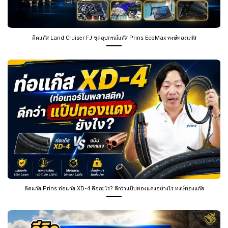
ติดแก๊ส Land Cruiser FJ ชุดอุปกรณ์แก๊ส Prins EcoMax หงษ์ทองแก๊ส
ติดแก๊ส Prins ท่อแก๊ส XD-4 คืออะไร? ดีกว่าแป๊ปทองแดงอย่างไร หงษ์ทองแก๊ส