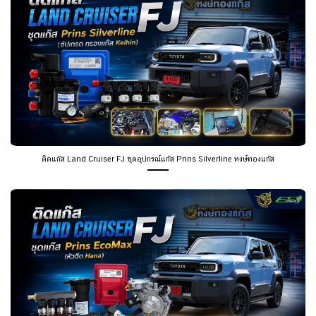
ติดแก๊ส Land Cruiser FJ ชุดอุปกรณ์แก๊ส Prins Silverline หงษ์ทองแก๊ส