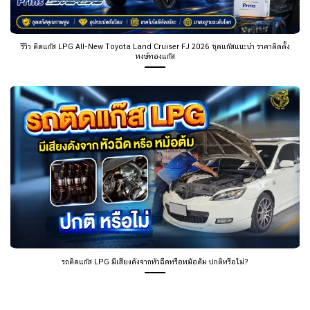
รีวิว ติดแก๊ส LPG All-New Toyota Land Cruiser FJ 2026 ชุดแก๊สแนะนำ ราคาติดตั้ง
หงษ์ทองแก๊ส
รถติดแก๊ส LPG มีเสียงดังจากหัวฉีดหรือหม้อต้ม ปกติหรือไม่?