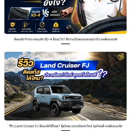
ติดแก๊ส Prins ท่อแก๊ส XD-4 คืออะไร? ดีกว่าแป๊ปทองแดงอย่างไร หงษ์ทองแก๊ส
รีวิว Land Cruiser FJ ติดแก๊สได้ไหม? คุ้มไหม ประหยัดเท่าไหร่ ชุดไหนดี หงษ์ทองแก๊ส