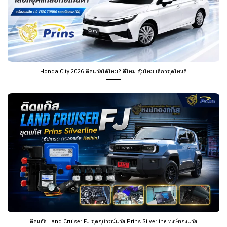
Honda City 2026 ติดแก๊สได้ไหม? ดีไหม คุ้มไหม เลือกชุดไหนดี
ติดแก๊ส Land Cruiser FJ ชุดอุปกรณ์แก๊ส Prins Silverline หงษ์ทองแก๊ส