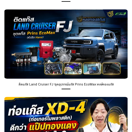
ติดแก๊ส Land Cruiser FJ ชุดอุปกรณ์แก๊ส Prins EcoMax หงษ์ทองแก๊ส