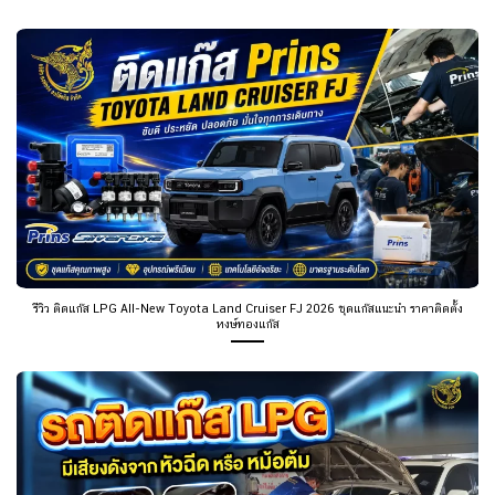
รีวิว ติดแก๊ส LPG All-New Toyota Land Cruiser FJ 2026 ชุดแก๊สแนะนำ ราคาติดตั้ง
หงษ์ทองแก๊ส