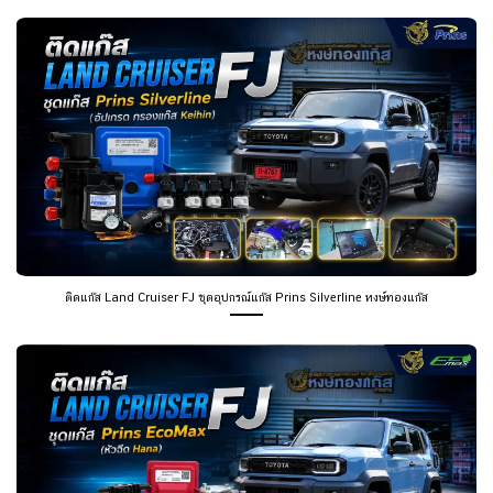
ติดแก๊ส Land Cruiser FJ ชุดอุปกรณ์แก๊ส Prins Silverline หงษ์ทองแก๊ส