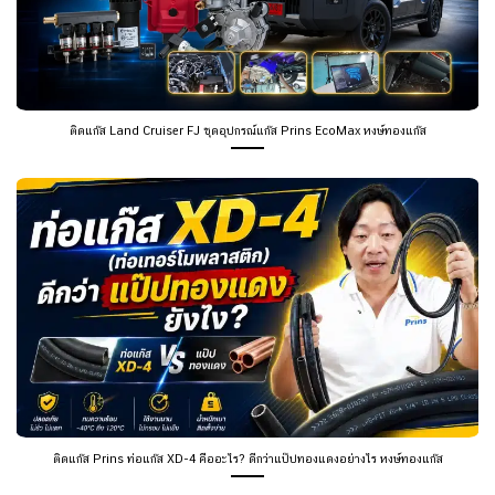
ติดแก๊ส Land Cruiser FJ ชุดอุปกรณ์แก๊ส Prins EcoMax หงษ์ทองแก๊ส
ติดแก๊ส Prins ท่อแก๊ส XD-4 คืออะไร? ดีกว่าแป๊ปทองแดงอย่างไร หงษ์ทองแก๊ส