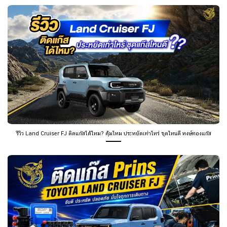
รีวิว Land Cruiser FJ ติดแก๊สได้ไหม? คุ้มไหม ประหยัดเท่าไหร่ ชุดไหนดี หงษ์ทองแก๊ส