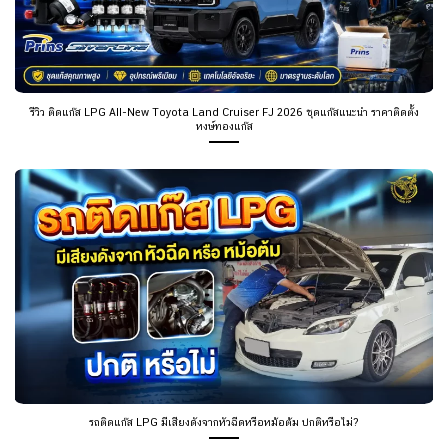
รีวิว ติดแก๊ส LPG All-New Toyota Land Cruiser FJ 2026 ชุดแก๊สแนะนำ ราคาติดตั้ง
หงษ์ทองแก๊ส
รถติดแก๊ส LPG มีเสียงดังจากหัวฉีดหรือหม้อต้ม ปกติหรือไม่?