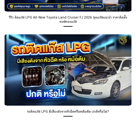
รีวิว ติดแก๊ส LPG All-New Toyota Land Cruiser FJ 2026 ชุดแก๊สแนะนำ ราคาติดตั้ง
หงษ์ทองแก๊ส
รถติดแก๊ส LPG มีเสียงดังจากหัวฉีดหรือหม้อต้ม ปกติหรือไม่?