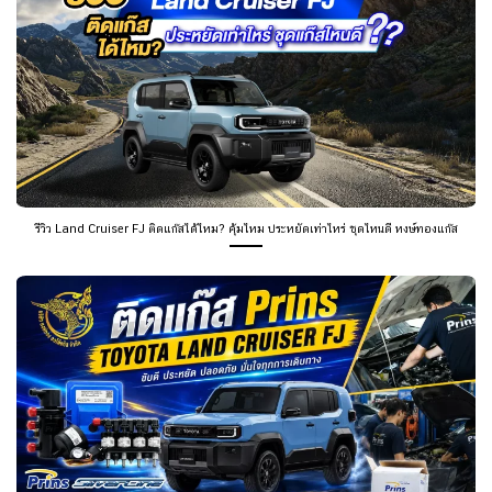
รีวิว Land Cruiser FJ ติดแก๊สได้ไหม? คุ้มไหม ประหยัดเท่าไหร่ ชุดไหนดี หงษ์ทองแก๊ส