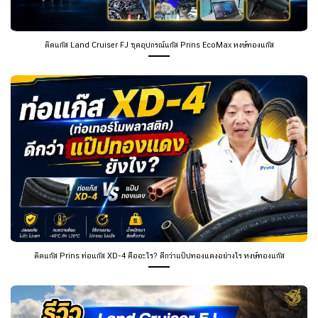
ติดแก๊ส Land Cruiser FJ ชุดอุปกรณ์แก๊ส Prins EcoMax หงษ์ทองแก๊ส
ติดแก๊ส Prins ท่อแก๊ส XD-4 คืออะไร? ดีกว่าแป๊ปทองแดงอย่างไร หงษ์ทองแก๊ส