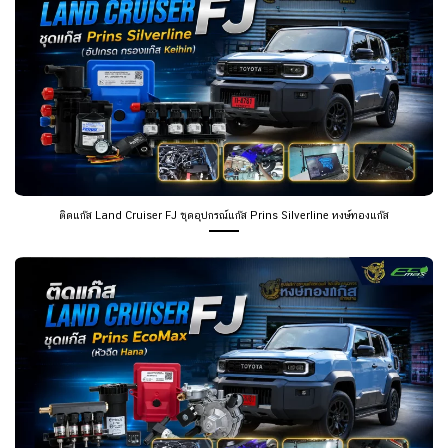
ติดแก๊ส Land Cruiser FJ ชุดอุปกรณ์แก๊ส Prins Silverline หงษ์ทองแก๊ส