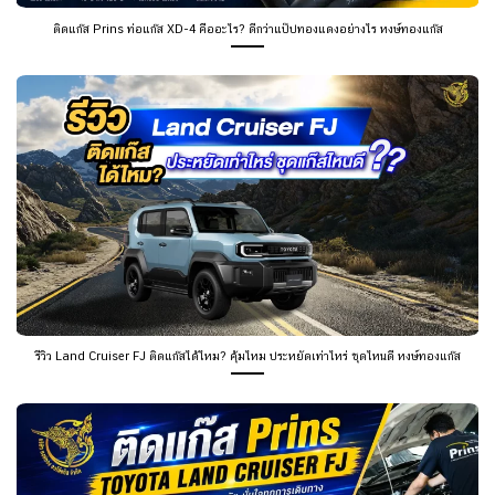
ติดแก๊ส Prins ท่อแก๊ส XD-4 คืออะไร? ดีกว่าแป๊ปทองแดงอย่างไร หงษ์ทองแก๊ส
รีวิว Land Cruiser FJ ติดแก๊สได้ไหม? คุ้มไหม ประหยัดเท่าไหร่ ชุดไหนดี หงษ์ทองแก๊ส