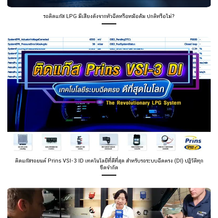
รถติดแก๊ส LPG มีเสียงดังจากหัวฉีดหรือหม้อต้ม ปกติหรือไม่?
ติดแก๊สรถยนต์ Prins VSI-3 ID เทคโนโลยีที่ดีที่สุด สำหรับรถระบบฉีดตรง (DI) ปฏิวัติทุก
ขีดจำกัด