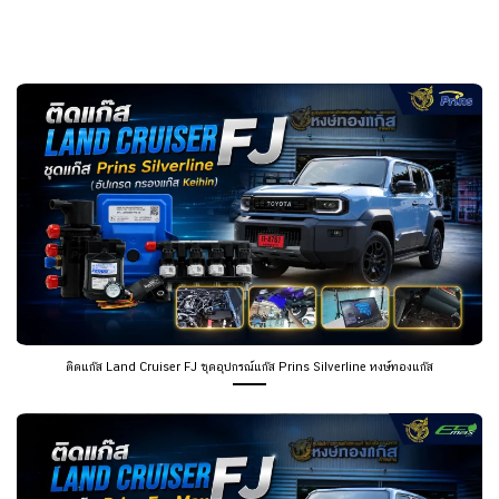
ติดแก๊ส Land Cruiser FJ ชุดอุปกรณ์แก๊ส Prins Silverline หงษ์ทองแก๊ส