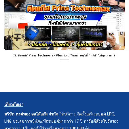
รีวิว ติดแก๊ส Prins Technomax Plus ชุดแก๊สคุณภาพสูงที่ “พลัส” ให้คุณมากกว่า
เกี่ยวกับเรา
บริษัท หงษ์ทอง ออโต้แก๊ส จำกัด
ให้บริการ ติดตั้งแก๊สรถยนต์ LPG,
LNG ประสบการณ์
ติดแก๊ส
รถยนต์มากกว่า 17 ปี การันตีด้วยใบรับรอง
มากกว่า 50 ใบ ลูกค้าไว้วางใจมากกว่า 100,000 คัน.