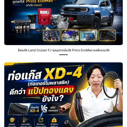
ติดแก๊ส Land Cruiser FJ ชุดอุปกรณ์แก๊ส Prins EcoMax หงษ์ทองแก๊ส