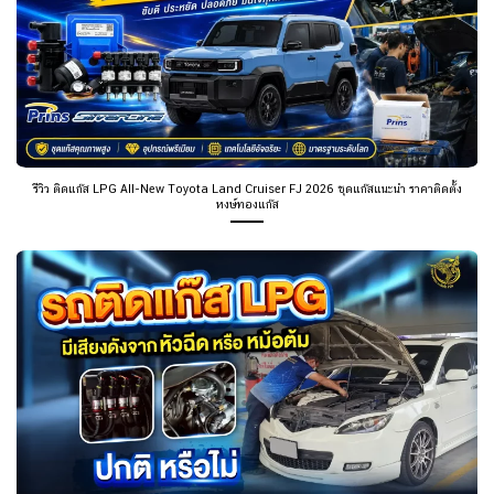
รีวิว ติดแก๊ส LPG All-New Toyota Land Cruiser FJ 2026 ชุดแก๊สแนะนำ ราคาติดตั้ง
หงษ์ทองแก๊ส