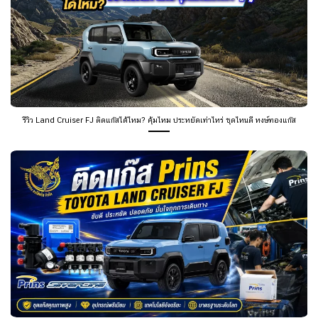
รีวิว Land Cruiser FJ ติดแก๊สได้ไหม? คุ้มไหม ประหยัดเท่าไหร่ ชุดไหนดี หงษ์ทองแก๊ส