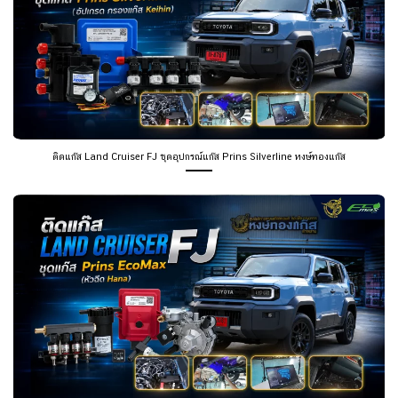
ติดแก๊ส Land Cruiser FJ ชุดอุปกรณ์แก๊ส Prins Silverline หงษ์ทองแก๊ส