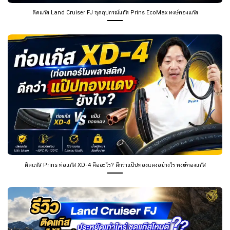
ติดแก๊ส Land Cruiser FJ ชุดอุปกรณ์แก๊ส Prins EcoMax หงษ์ทองแก๊ส
ติดแก๊ส Prins ท่อแก๊ส XD-4 คืออะไร? ดีกว่าแป๊ปทองแดงอย่างไร หงษ์ทองแก๊ส