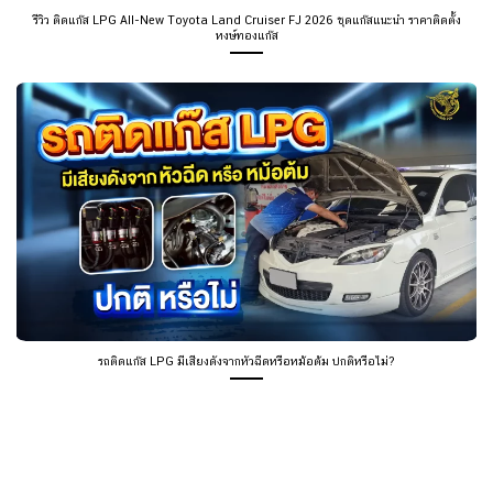
รีวิว ติดแก๊ส LPG All-New Toyota Land Cruiser FJ 2026 ชุดแก๊สแนะนำ ราคาติดตั้ง
หงษ์ทองแก๊ส
รถติดแก๊ส LPG มีเสียงดังจากหัวฉีดหรือหม้อต้ม ปกติหรือไม่?