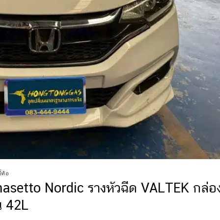
่ห้อ
asetto Nordic รางหัวฉีด VALTEK กล่อ
น 42L