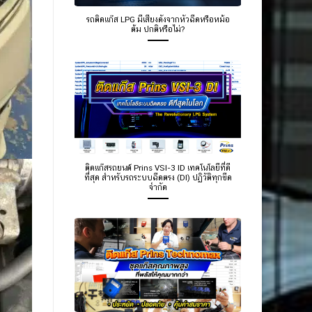
รถติดแก๊ส LPG มีเสียงดังจากหัวฉีดหรือหม้อ
ต้ม ปกติหรือไม่?
ติดแก๊สรถยนต์ Prins VSI-3 ID เทคโนโลยีที่ดี
ที่สุด สำหรับรถระบบฉีดตรง (DI) ปฏิวัติทุกขีด
จำกัด