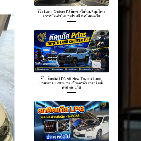
รีวิว Land Cruiser FJ ติดแก๊สได้ไหม? คุ้มไหม
ประหยัดเท่าไหร่ ชุดไหนดี หงษ์ทองแก๊ส
รีวิว ติดแก๊ส LPG All-New Toyota Land
Cruiser FJ 2026 ชุดแก๊สแนะนำ ราคาติดตั้ง
หงษ์ทองแก๊ส