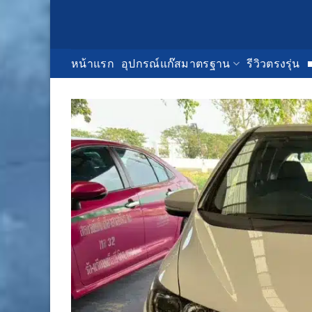
Skip
to
content
หน้าแรก
อุปกรณ์แก๊สมาตรฐาน
รีวิวตรงรุ่น