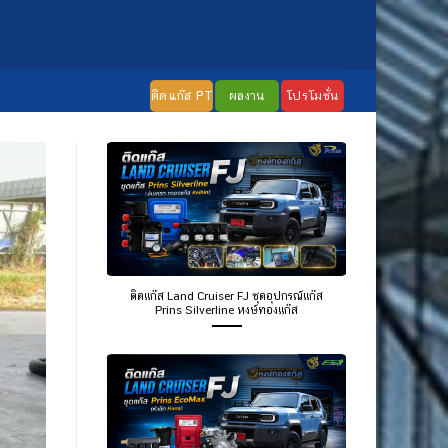
ติดแก๊ส PT
ผลงาน
โปรโมชั่น
ติดแก๊ส Land Cruiser FJ ชุดอุปกรณ์แก๊ส
Prins Silverline หงษ์ทองแก๊ส