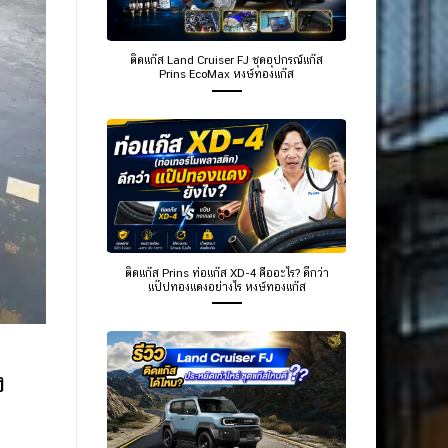
ติดแก๊ส Land Cruiser FJ ชุดอุปกรณ์แก๊ส
Prins EcoMax หงษ์ทองแก๊ส
ติดแก๊ส Prins ท่อแก๊ส XD-4 คืออะไร? ดีกว่า
แป๊ปทองแดงอย่างไร หงษ์ทองแก๊ส
ง