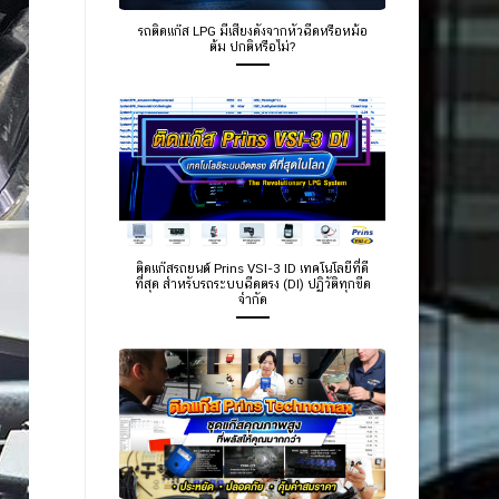
รถติดแก๊ส LPG มีเสียงดังจากหัวฉีดหรือหม้อ
ต้ม ปกติหรือไม่?
ติดแก๊สรถยนต์ Prins VSI-3 ID เทคโนโลยีที่ดี
ที่สุด สำหรับรถระบบฉีดตรง (DI) ปฏิวัติทุกขีด
จำกัด