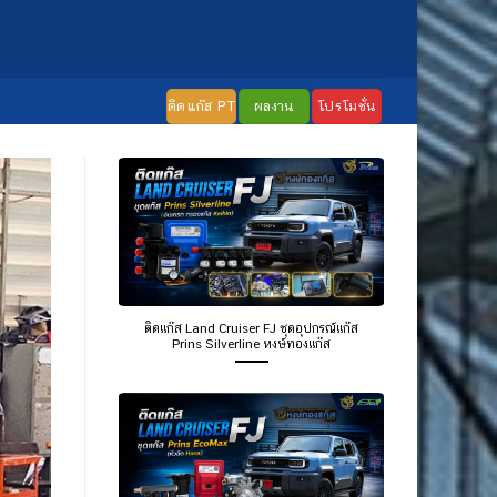
ติดแก๊ส PT
ผลงาน
โปรโมชั่น
ติดแก๊ส Land Cruiser FJ ชุดอุปกรณ์แก๊ส
Prins Silverline หงษ์ทองแก๊ส