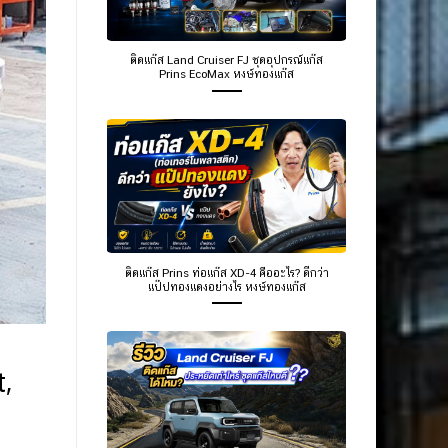
ติดแก๊ส Land Cruiser FJ ชุดอุปกรณ์แก๊ส
Prins EcoMax หงษ์ทองแก๊ส
ติดแก๊ส Prins ท่อแก๊ส XD-4 คืออะไร? ดีกว่า
แป๊ปทองแดงอย่างไร หงษ์ทองแก๊ส
,