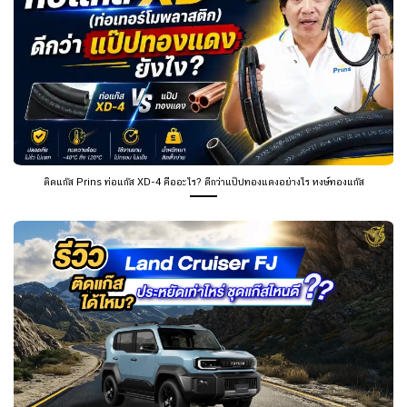
ติดแก๊ส Prins ท่อแก๊ส XD-4 คืออะไร? ดีกว่าแป๊ปทองแดงอย่างไร หงษ์ทองแก๊ส