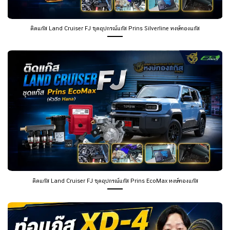
ติดแก๊ส Land Cruiser FJ ชุดอุปกรณ์แก๊ส Prins Silverline หงษ์ทองแก๊ส
ติดแก๊ส Land Cruiser FJ ชุดอุปกรณ์แก๊ส Prins EcoMax หงษ์ทองแก๊ส