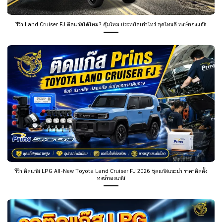
รีวิว Land Cruiser FJ ติดแก๊สได้ไหม? คุ้มไหม ประหยัดเท่าไหร่ ชุดไหนดี หงษ์ทองแก๊ส
รีวิว ติดแก๊ส LPG All-New Toyota Land Cruiser FJ 2026 ชุดแก๊สแนะนำ ราคาติดตั้ง
หงษ์ทองแก๊ส