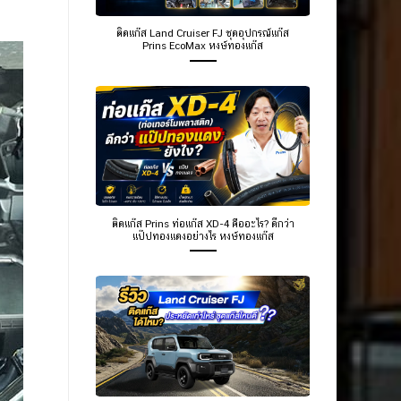
ติดแก๊ส Land Cruiser FJ ชุดอุปกรณ์แก๊ส
Prins EcoMax หงษ์ทองแก๊ส
ติดแก๊ส Prins ท่อแก๊ส XD-4 คืออะไร? ดีกว่า
แป๊ปทองแดงอย่างไร หงษ์ทองแก๊ส