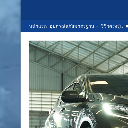
Skip
to
content
หน้าแรก
อุปกรณ์แก๊สมาตรฐาน
รีวิวตรงรุ่น