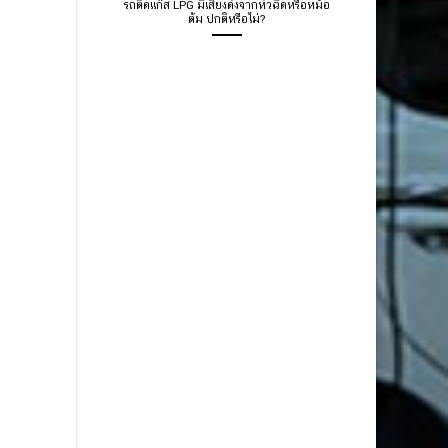
รถติดแก๊ส LPG มีเสียงดังจากหัวฉีดหรือหม้อ
ต้ม ปกติหรือไม่?