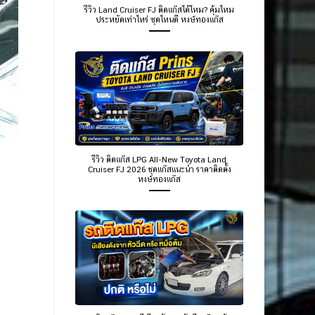
รีวิว Land Cruiser FJ ติดแก๊สได้ไหม? คุ้มไหม
ประหยัดเท่าไหร่ ชุดไหนดี หงษ์ทองแก๊ส
รีวิว ติดแก๊ส LPG All-New Toyota Land
Cruiser FJ 2026 ชุดแก๊สแนะนำ ราคาติดตั้ง
หงษ์ทองแก๊ส