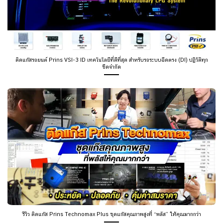
ติดแก๊สรถยนต์ Prins VSI-3 ID เทคโนโลยีที่ดีที่สุด สำหรับรถระบบฉีดตรง (DI) ปฏิวัติทุก
ขีดจำกัด
รีวิว ติดแก๊ส Prins Technomax Plus ชุดแก๊สคุณภาพสูงที่ “พลัส” ให้คุณมากกว่า