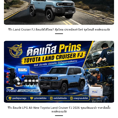
รีวิว Land Cruiser FJ ติดแก๊สได้ไหม? คุ้มไหม ประหยัดเท่าไหร่ ชุดไหนดี หงษ์ทองแก๊ส
รีวิว ติดแก๊ส LPG All-New Toyota Land Cruiser FJ 2026 ชุดแก๊สแนะนำ ราคาติดตั้ง
หงษ์ทองแก๊ส