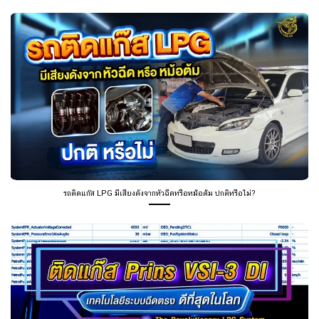
รถติดแก๊ส LPG มีเสียงดังจากหัวฉีดหรือหม้อต้ม ปกติหรือไม่?