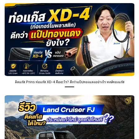
ติดแก๊ส Prins ท่อแก๊ส XD-4 คืออะไร? ดีกว่าแป๊ปทองแดงอย่างไร หงษ์ทองแก๊ส