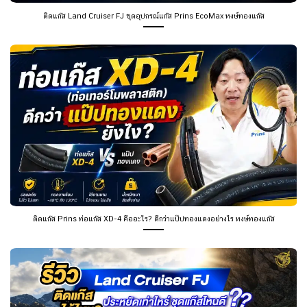
ติดแก๊ส Land Cruiser FJ ชุดอุปกรณ์แก๊ส Prins EcoMax หงษ์ทองแก๊ส
ติดแก๊ส Prins ท่อแก๊ส XD-4 คืออะไร? ดีกว่าแป๊ปทองแดงอย่างไร หงษ์ทองแก๊ส