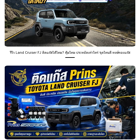
รีวิว Land Cruiser FJ ติดแก๊สได้ไหม? คุ้มไหม ประหยัดเท่าไหร่ ชุดไหนดี หงษ์ทองแก๊ส