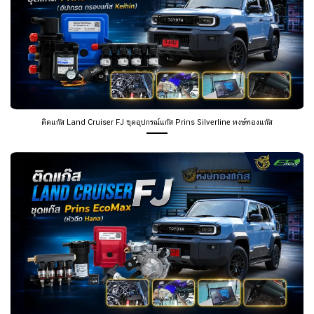
ติดแก๊ส Land Cruiser FJ ชุดอุปกรณ์แก๊ส Prins Silverline หงษ์ทองแก๊ส