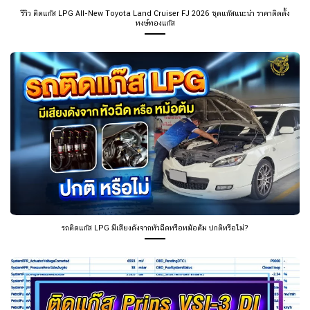
รีวิว ติดแก๊ส LPG All-New Toyota Land Cruiser FJ 2026 ชุดแก๊สแนะนำ ราคาติดตั้ง
หงษ์ทองแก๊ส
รถติดแก๊ส LPG มีเสียงดังจากหัวฉีดหรือหม้อต้ม ปกติหรือไม่?