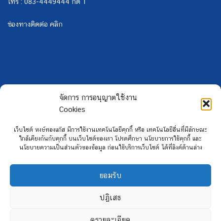
โทร : 083-4449444 กด 1
ช่องทางติดต่อ คลิก
จัดการ การอนุญาตใช้งาน
Cookies
เว็บไซต์ หงษ์ทองแก๊ส มีการใช้งานเทคโนโลยีคุกกี้ หรือ เทคโนโลยีอื่นที่มีลักษณะ
ใกล้เคียงกันกับคุกกี้ บนเว็บไซต์ของเรา โปรดศึกษา นโยบายการใช้คุกกี้ และ
นโยบายความเป็นส่วนตัวของข้อมูล ก่อนใช้บริการเว็บไซต์ ได้ที่ลิงค์ด้านล่าง
ยอมรับ
Copyright 2026 ©
Hongtong Auto Gas
ปฏิเสธ
ดูรายละเอียด