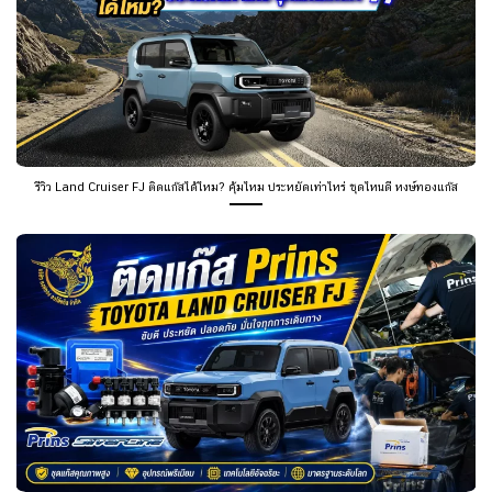
รีวิว Land Cruiser FJ ติดแก๊สได้ไหม? คุ้มไหม ประหยัดเท่าไหร่ ชุดไหนดี หงษ์ทองแก๊ส