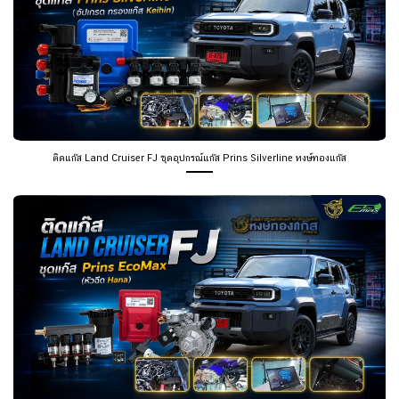
ติดแก๊ส Land Cruiser FJ ชุดอุปกรณ์แก๊ส Prins Silverline หงษ์ทองแก๊ส