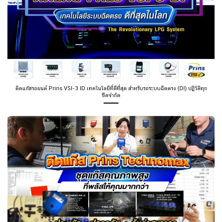
ติดแก๊สรถยนต์ Prins VSI-3 ID เทคโนโลยีที่ดีที่สุด สำหรับรถระบบฉีดตรง (DI) ปฏิวัติทุก
ขีดจำกัด