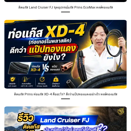
ติดแก๊ส Land Cruiser FJ ชุดอุปกรณ์แก๊ส Prins EcoMax หงษ์ทองแก๊ส
ติดแก๊ส Prins ท่อแก๊ส XD-4 คืออะไร? ดีกว่าแป๊ปทองแดงอย่างไร หงษ์ทองแก๊ส