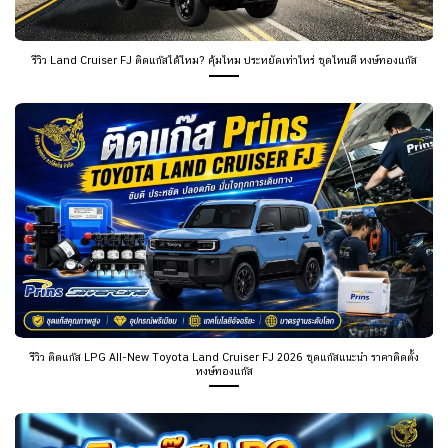
รีวิว Land Cruiser FJ ติดแก๊สได้ไหม? คุ้มไหม ประหยัดเท่าไหร่ ชุดไหนดี หงษ์ทองแก๊ส
รีวิว ติดแก๊ส LPG All-New Toyota Land Cruiser FJ 2026 ชุดแก๊สแนะนำ ราคาติดตั้ง
หงษ์ทองแก๊ส