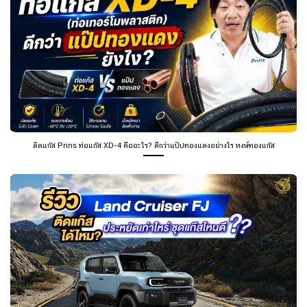
ติดแก๊ส Prins ท่อแก๊ส XD-4 คืออะไร? ดีกว่าแป๊ปทองแดงอย่างไร หงษ์ทองแก๊ส