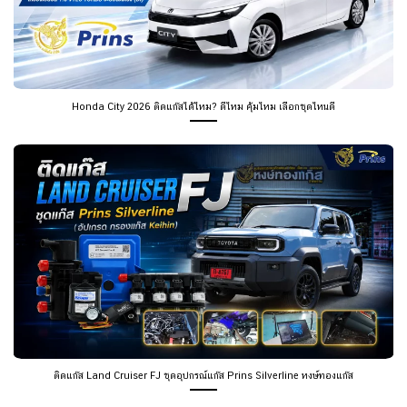
Honda City 2026 ติดแก๊สได้ไหม? ดีไหม คุ้มไหม เลือกชุดไหนดี
ติดแก๊ส Land Cruiser FJ ชุดอุปกรณ์แก๊ส Prins Silverline หงษ์ทองแก๊ส