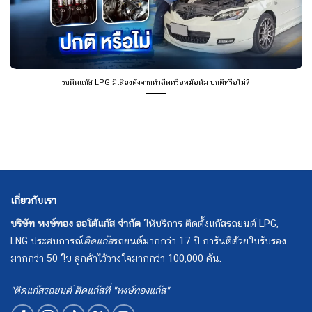
รถติดแก๊ส LPG มีเสียงดังจากหัวฉีดหรือหม้อต้ม ปกติหรือไม่?
เกี่ยวกับเรา
บริษัท หงษ์ทอง ออโต้แก๊ส จำกัด
ให้บริการ ติดตั้งแก๊สรถยนต์ LPG,
LNG ประสบการณ์
ติดแก๊ส
รถยนต์มากกว่า 17 ปี การันตีด้วยใบรับรอง
มากกว่า 50 ใบ ลูกค้าไว้วางใจมากกว่า 100,000 คัน.
"ติดแก๊สรถยนต์ ติดแก๊สที่ "หงษ์ทองแก๊ส"
อุปกรณ์แก๊ส
บริการของเรา
ชุด Prins VSI DI
ราคาติดตั้งแก๊ส