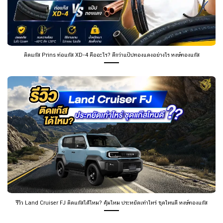
ติดแก๊ส Prins ท่อแก๊ส XD-4 คืออะไร? ดีกว่าแป๊ปทองแดงอย่างไร หงษ์ทองแก๊ส
รีวิว Land Cruiser FJ ติดแก๊สได้ไหม? คุ้มไหม ประหยัดเท่าไหร่ ชุดไหนดี หงษ์ทองแก๊ส