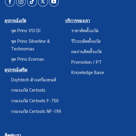
ชุด Prins Silverline &
รีวิวรถติดตั้งแก๊ส
Technomax
ผลงานติดตั้งแก๊ส
ชุด Prins Ecomax
Promotion / PT
อุปกรณ์เสริม
Knowledge Base
Oxyhtech ล้างเครืองยนต์
กรองแก๊ส Certools
กรองแก๊ส Certools F-750
กรองแก๊ส Certools NF-199
ติดต่อเรา
หงษ์ทองแก๊ส (สาขาสามพราน)
ที่อยู่ : 14/4 หมู่ 3 ต.ยายชา อ.สามพราน จ.นครปฐม 73110
โทร : 083-4449444 กด 1