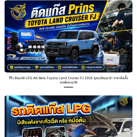
รีวิว ติดแก๊ส LPG All-New Toyota Land Cruiser FJ 2026 ชุดแก๊สแนะนำ ราคาติดตั้ง
หงษ์ทองแก๊ส