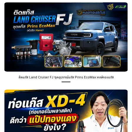
ติดแก๊ส Land Cruiser FJ ชุดอุปกรณ์แก๊ส Prins EcoMax หงษ์ทองแก๊ส